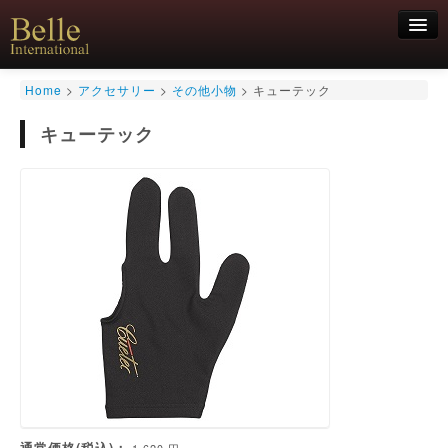
新規会員登録
Home
>
アクセサリー
>
その他小物
>
キューテック
ログイン
キューテック
HOME
お気軽にお問合せくださいませ！
06-6468-7850
キュー
キュー用途別
シャフト
キューケース
アクセサリー
特価商品
通常価格(税込)：