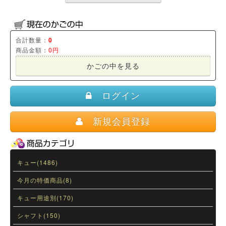
合計数量：
0
商品金額：
0円
かごの中を見る
ログイン
新規会員登録
キュー(1486)
今月の特価商品(8)
キュー用途別(170)
シャフト(150)