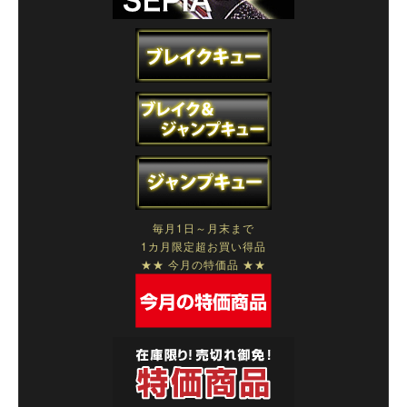
毎月1日～月末まで
1カ月限定超お買い得品
★★ 今月の特価品 ★★