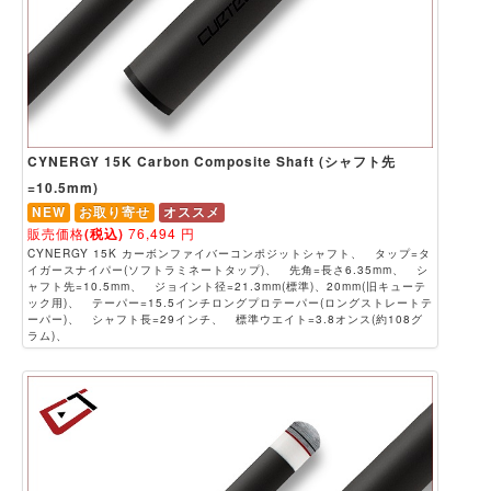
CYNERGY 15K Carbon Composite Shaft (シャフト先
=10.5mm)
NEW
お取り寄せ
オススメ
販売価格
(税込)
76,494
円
CYNERGY 15K カーボンファイバーコンポジットシャフト、 タップ=タ
イガースナイパー(ソフトラミネートタップ)、 先角=長さ6.35mm、 シ
ャフト先=10.5mm、 ジョイント径=21.3mm(標準)、20mm(旧キューテ
ック用)、 テーパー=15.5インチロングプロテーパー(ロングストレートテ
ーパー)、 シャフト長=29インチ、 標準ウエイト=3.8オンス(約108グ
ラム)、