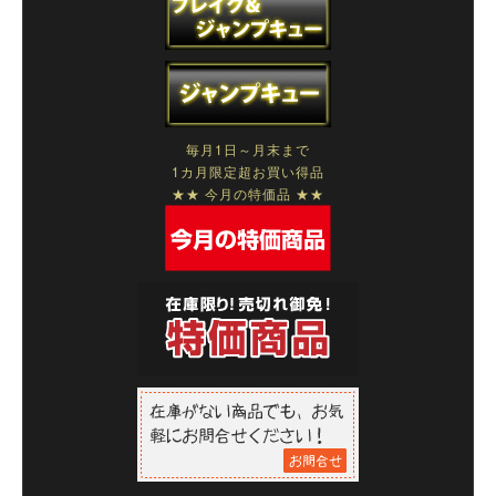
毎月1日～月末まで
1カ月限定超お買い得品
★★ 今月の特価品 ★★