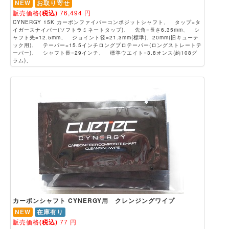
NEW
お取り寄せ
販売価格
(税込)
76,494
円
CYNERGY 15K カーボンファイバーコンポジットシャフト、 タップ=タ
イガースナイパー(ソフトラミネートタップ)、 先角=長さ6.35mm、 シ
ャフト先=12.5mm、 ジョイント径=21.3mm(標準)、20mm(旧キューテ
ック用)、 テーパー=15.5インチロングプロテーパー(ロングストレートテ
ーパー)、 シャフト長=29インチ、 標準ウエイト=3.8オンス(約108グ
ラム)、
カーボンシャフト CYNERGY用 クレンジングワイプ
NEW
在庫有り
販売価格
(税込)
77
円