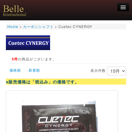
新規会員登録
Home
>
カーボンシャフト
>
Cuetec CYNERGY
ログイン
HOME
お気軽にお問合せくださいませ！
06-6468-7850
キュー
5件
の商品がございます。
キュー用途別
シャフト
価格順
新着順
表示件数
キューケース
アクセサリー
※販売価格は「税込み」の価格です。
特価商品