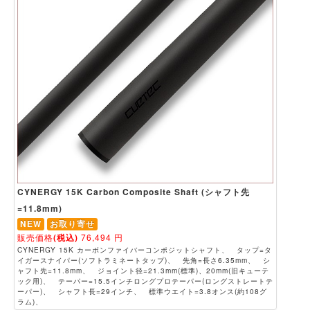
CYNERGY 15K Carbon Composite Shaft (シャフト先
=11.8mm)
NEW
お取り寄せ
販売価格
(税込)
76,494
円
CYNERGY 15K カーボンファイバーコンポジットシャフト、 タップ=タ
イガースナイパー(ソフトラミネートタップ)、 先角=長さ6.35mm、 シ
ャフト先=11.8mm、 ジョイント径=21.3mm(標準)、20mm(旧キューテ
ック用)、 テーパー=15.5インチロングプロテーパー(ロングストレートテ
ーパー)、 シャフト長=29インチ、 標準ウエイト=3.8オンス(約108グ
ラム)、