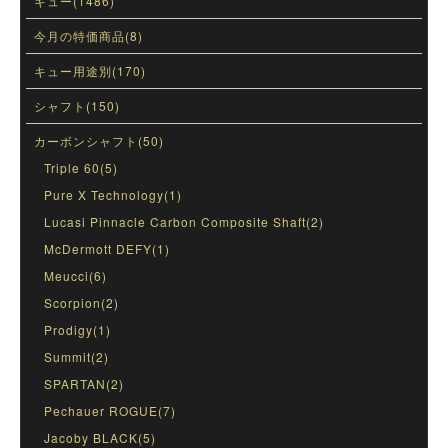
キュー(1486)
今月の特価商品(8)
キュー用途別(170)
シャフト(150)
カーボンシャフト(50)
Triple 60(5)
Pure X Technology(1)
Lucasi Pinnacle Carbon Composite Shaft(2)
McDermott DEFY(1)
Meucci(6)
Scorpion(2)
Prodigy(1)
Summit(2)
SPARTAN(2)
Pechauer ROGUE(7)
Jacoby BLACK(5)