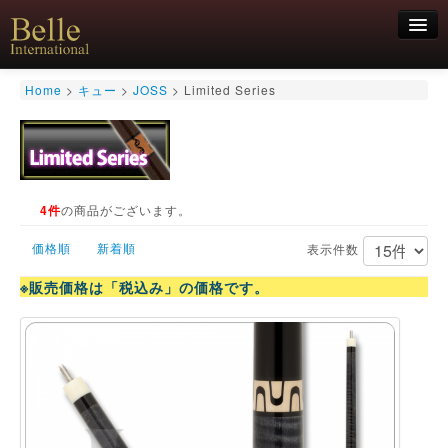
新規会員登録
Home
>
キュー
>
JOSS
>
Limited Series
ログイン
HOME
お気軽にお問合せくださいませ！
06-6468-7850
キュー
キュー用途別
4件
の商品がございます。
シャフト
価格順
新着順
キューケース
表示件数
アクセサリー
※販売価格は「税込み」の価格です。
特価商品