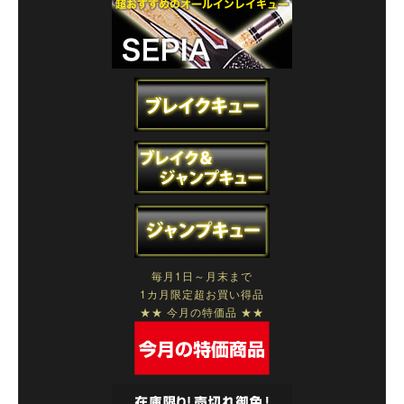
毎月1日～月末まで
1カ月限定超お買い得品
★★ 今月の特価品 ★★