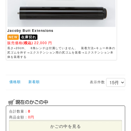
Jacoby Butt Extensions
NEW
在庫切れ
販売価格
(税込)
22,000
円
長さ=20cm、 6角レンチは付属していません、 装着方法=キュー本体の
尻ゴムを外す→エクステンション用の尻ゴムを装着→エクステンション本
体を装着する
価格順
新着順
表示件数
合計数量：
0
商品金額：
0円
かごの中を見る