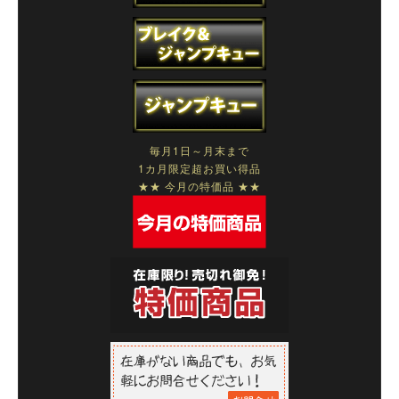
毎月1日～月末まで
1カ月限定超お買い得品
★★ 今月の特価品 ★★