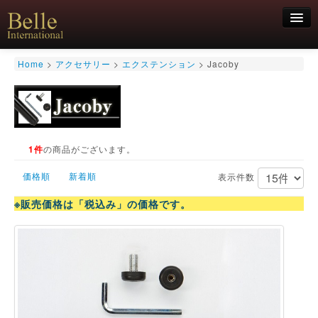
新規会員登録
Home
>
アクセサリー
>
エクステンション
>
Jacoby
ログイン
HOME
お気軽にお問合せくださいませ！
06-6468-7850
キュー
キュー用途別
1件
の商品がございます。
シャフト
価格順
新着順
キューケース
表示件数
アクセサリー
※販売価格は「税込み」の価格です。
特価商品