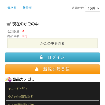
価格順
新着順
表示件数
合計数量：
0
商品金額：
0円
かごの中を見る
ログイン
新規会員登録
キュー(1493)
今月の特価商品(8)
キュー用途別(170)