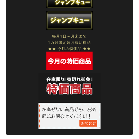
毎月1日～月末まで
1カ月限定超お買い得品
★★ 今月の特価品 ★★