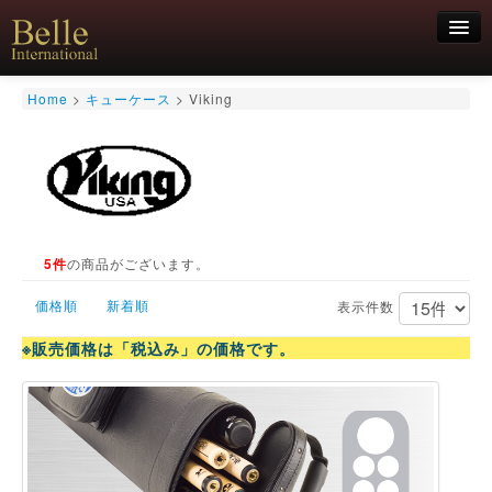
新規会員登録
Home
>
キューケース
>
Viking
ログイン
HOME
お気軽にお問合せくださいませ！
06-6468-7850
キュー
キュー用途別
シャフト
5件
の商品がございます。
キューケース
アクセサリー
価格順
新着順
表示件数
特価商品
※販売価格は「税込み」の価格です。