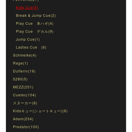
Kids Cue(5)
Break & Jump Cue(2)
Play Cue 本ハギ(4)
Play Cue デカル(9)
Jump Cue(1)
Ladies Cue (6)
Schmelke(4)
Rage(1)
Dufferin(19)
5280(5)
MEZZ(251)
Cuetec(104)
スヌーカー(6)
Kidsキュー(ショートキュー)(9)
Adam(234)
Predator(100)