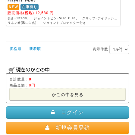
NEW
在庫有り
販売価格
(税込)
12,580
円
長さ=132cm、 ジョイントピン=5/16 X 18、 グリップ=アイリッシュ
リネン巻(黒に白点)、 ジョイントプロテクター付き
価格順
新着順
表示件数
合計数量：
0
商品金額：
0円
かごの中を見る
ログイン
新規会員登録