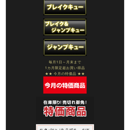
毎月1日～月末まで
1カ月限定超お買い得品
★★ 今月の特価品 ★★