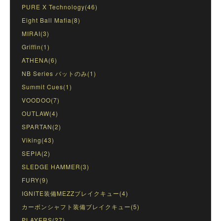
PURE X Technology(46)
Eight Ball Mafia(8)
MIRAI(3)
Griffin(1)
ATHENA(6)
NB Series バットのみ(1)
Summit Cues(1)
VOODOO(7)
OUTLAW(4)
SPARTAN(2)
Viking(43)
SEPIA(2)
SLEDGE HAMMER(3)
FURY(9)
IGNITE装備MEZZブレイクキュー(4)
カーボンシャフト装備ブレイクキュー(5)
PLAYERS(27)