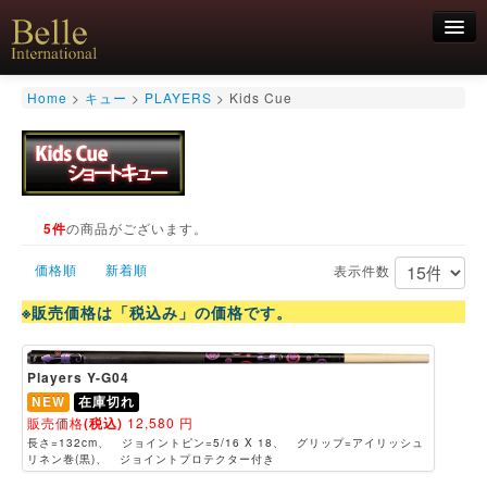
新規会員登録
Home
>
キュー
>
PLAYERS
>
Kids Cue
ログイン
HOME
お気軽にお問合せくださいませ！
06-6468-7850
キュー
キュー用途別
5件
の商品がございます。
シャフト
価格順
新着順
キューケース
表示件数
アクセサリー
※販売価格は「税込み」の価格です。
特価商品
Players Y-G04
NEW
在庫切れ
販売価格
(税込)
12,580
円
長さ=132cm、 ジョイントピン=5/16 X 18、 グリップ=アイリッシュ
リネン巻(黒)、 ジョイントプロテクター付き