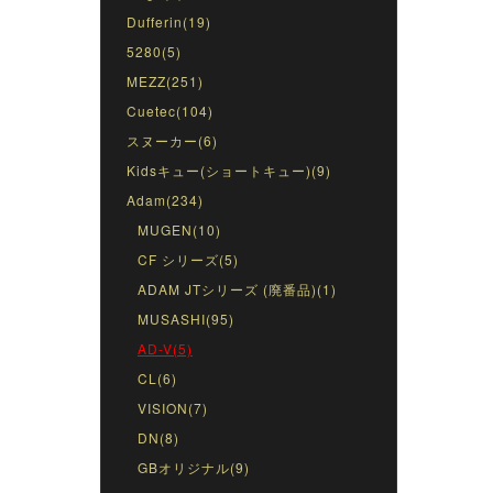
Dufferin(19)
5280(5)
MEZZ(251)
Cuetec(104)
スヌーカー(6)
Kidsキュー(ショートキュー)(9)
Adam(234)
MUGEN(10)
CF シリーズ(5)
ADAM JTシリーズ (廃番品)(1)
MUSASHI(95)
AD-V(5)
CL(6)
VISION(7)
DN(8)
GBオリジナル(9)