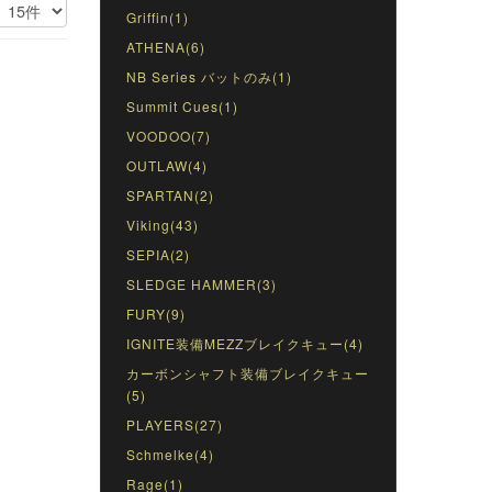
Griffin(1)
ATHENA(6)
NB Series バットのみ(1)
Summit Cues(1)
VOODOO(7)
OUTLAW(4)
SPARTAN(2)
Viking(43)
SEPIA(2)
SLEDGE HAMMER(3)
FURY(9)
IGNITE装備MEZZブレイクキュー(4)
カーボンシャフト装備ブレイクキュー
(5)
PLAYERS(27)
Schmelke(4)
Rage(1)