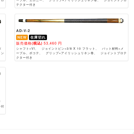
テクター付き
AD-V-2
NEW
在庫切れ
販売価格
(税込)
53,460
円
パ
シャフト=VI、 ジョイントピン=3/8 X 10 フラット、 バット材料=メ
イン
ープル、ボコテ、 グリップ=アイリッシュリネン巻、 ジョイントプロテ
クター付き
メ
ー付