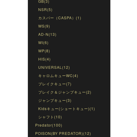
GB(3)
NSR(5)
カスパー（CASPA）(1)
WS(9)
AD-N(13)
WI(6)
WP(8)
HIS(4)
UNIVERSAL(12)
キャロムキューWC(4)
ブレイクキュー(7)
ブレイク＆ジャンプキュー(2)
ジャンプキュー(3)
Kidsキュー(ショートキュー)(1)
シャフト(10)
Predator(100)
POISON(BY PREDATOR)(12)