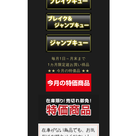
毎月1日～月末まで
1カ月限定超お買い得品
★★ 今月の特価品 ★★