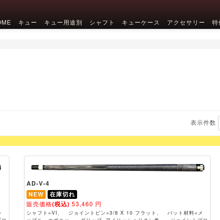
OME
キュー
キュー用途別
シャフト
キューケース
アクセサリー
特
表示件数
AD-V-4
NEW
在庫切れ
販売価格
(税込)
53,460
円
レ
シャフト=VI、 ジョイントピン=3/8 X 10 フラット、 バット材料=メ
プロ
ープル、エボニー、 グリップ=アイリッシュリネン巻、 ジョイントプロ