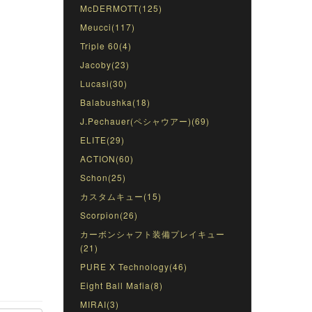
McDERMOTT(125)
Meucci(117)
Triple 60(4)
Jacoby(23)
Lucasi(30)
Balabushka(18)
J.Pechauer(ペシャウアー)(69)
ELITE(29)
ACTION(60)
Schon(25)
カスタムキュー(15)
Scorpion(26)
カーボンシャフト装備プレイキュー
(21)
PURE X Technology(46)
Eight Ball Mafia(8)
MIRAI(3)