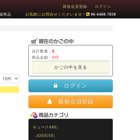
新規会員登録
ログイン
価商品
お気軽にお問合せくださいませ！
06-6468-7850
合計数量：
0
商品金額：
0円
かごの中を見る
ログイン
新規会員登録
キュー(1486)
JOSS(50)