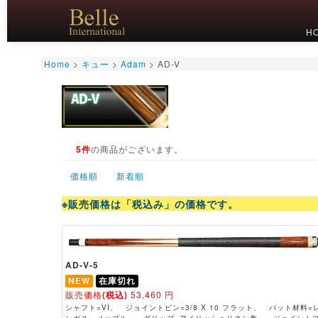
H
Home
>
キュー
>
Adam
>
AD-V
5件
の商品がございます。
価格順
新着順
※販売価格は「税込み」の価格です。
AD-V-5
NEW
在庫切れ
販売価格
(税込)
53,460
円
シャフト=VI、 ジョイントピン=3/8 X 10 フラット、 バット材料=
ンガス、メープル、 グリップ=アイリッシュリネン巻、 ジョイント