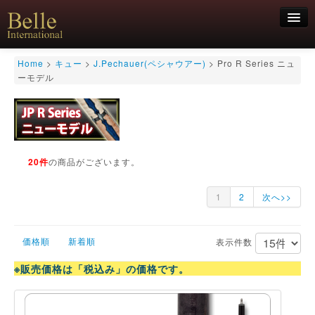
新規会員登録
Home
>
キュー
>
J.Pechauer(ペシャウアー)
>
Pro R Series ニュ
ーモデル
ログイン
HOME
お気軽にお問合せくださいませ！
06-6468-7850
キュー
キュー用途別
シャフト
20件
の商品がございます。
キューケース
アクセサリー
1
2
次へ>>
特価商品
価格順
新着順
表示件数
※販売価格は「税込み」の価格です。