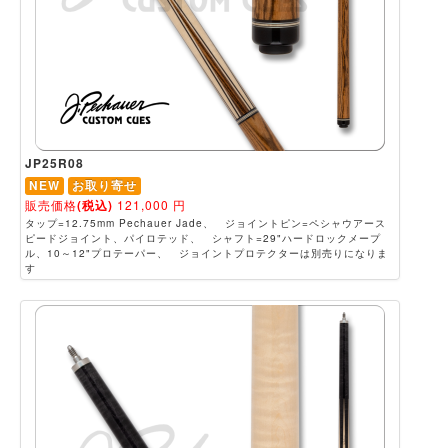
JP25R08
NEW
お取り寄せ
販売価格
(税込)
121,000
円
タップ=12.75mm Pechauer Jade、 ジョイントピン=ペシャウアース
ピードジョイント、パイロテッド、 シャフト=29"ハードロックメープ
ル、10～12"プロテーパー、 ジョイントプロテクターは別売りになりま
す