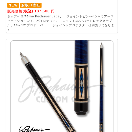
NEW
お取り寄せ
販売価格
(税込)
137,500
円
タップ=12.75mm Pechauer Jade、 ジョイントピン=ペシャウアース
ピードジョイント、パイロテッド、 シャフト=29"ハードロックメープ
ル、10～12"プロテーパー、 ジョイントプロテクターは別売りになりま
す