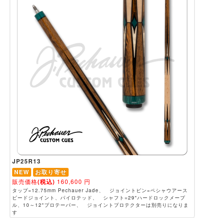
JP25R13
NEW
お取り寄せ
販売価格
(税込)
160,600
円
タップ=12.75mm Pechauer Jade、 ジョイントピン=ペシャウアース
ピードジョイント、パイロテッド、 シャフト=29"ハードロックメープ
ル、10～12"プロテーパー、 ジョイントプロテクターは別売りになりま
す