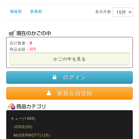
価格順
新着順
表示件数
合計数量：
0
商品金額：
0円
かごの中を見る
ログイン
新規会員登録
キュー(1486)
JOSS(50)
McDERMOTT(125)