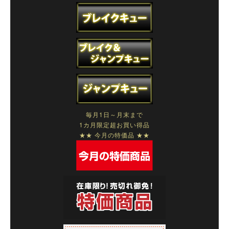
毎月1日～月末まで
1カ月限定超お買い得品
★★ 今月の特価品 ★★