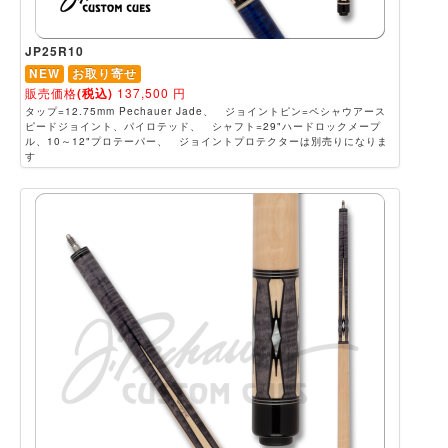
JP25R10
NEW
お取り寄せ
販売価格
(税込)
137,500
円
タップ=12.75mm Pechauer Jade、 ジョイントピン=ペシャウアース
ピードジョイント、パイロテッド、 シャフト=29"ハードロックメープ
ル、10～12"プロテーパー、 ジョイントプロテクターは別売りになりま
す