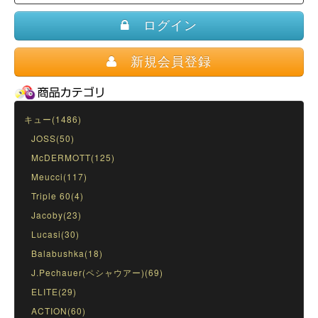
ログイン
新規会員登録
キュー(1486)
JOSS(50)
McDERMOTT(125)
Meucci(117)
Triple 60(4)
Jacoby(23)
Lucasi(30)
Balabushka(18)
J.Pechauer(ペシャウアー)(69)
ELITE(29)
ACTION(60)