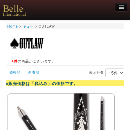
新規会員登録
Home
>
キュー
>
OUTLAW
ログイン
HOME
お気軽にお問合せくださいませ！
06-6468-7850
キュー
キュー用途別
4件
の商品がございます。
シャフト
価格順
新着順
キューケース
表示件数
アクセサリー
※販売価格は「税込み」の価格です。
特価商品