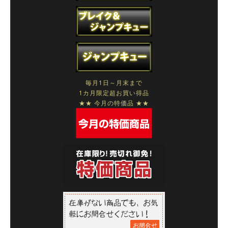
毎月1日～月末まで
1カ月限定超お買い得品
★★ 今月の特価品 ★★