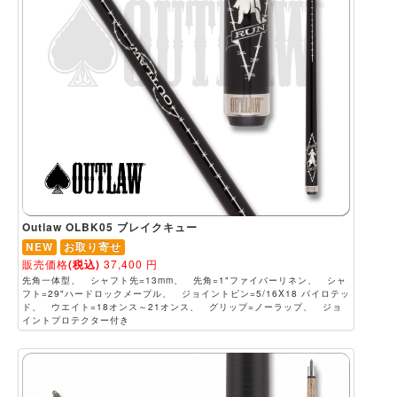
Outlaw OLBK05 ブレイクキュー
NEW
お取り寄せ
販売価格
(税込)
37,400
円
先角一体型、 シャフト先=13mm、 先角=1"ファイバーリネン、 シャ
フト=29"ハードロックメープル、 ジョイントピン=5/16X18 パイロテッ
ド、 ウエイト=18オンス～21オンス、 グリップ=ノーラップ、 ジョ
イントプロテクター付き