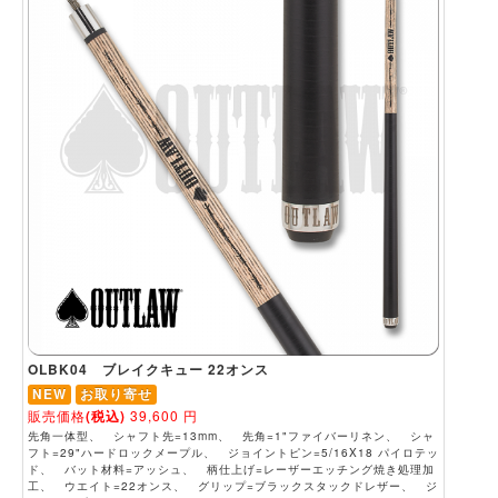
OLBK04 ブレイクキュー 22オンス
NEW
お取り寄せ
販売価格
(税込)
39,600
円
先角一体型、 シャフト先=13mm、 先角=1"ファイバーリネン、 シャ
フト=29"ハードロックメープル、 ジョイントピン=5/16X18 パイロテッ
ド、 バット材料=アッシュ、 柄仕上げ=レーザーエッチング焼き処理加
工、 ウエイト=22オンス、 グリップ=ブラックスタックドレザー、 ジ