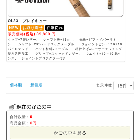
OL33 プレイキュー
NEW
お取り寄せ
在庫切れ
販売価格
(税込)
39,800
円
タップ=7層レザー、 シャフト先=13mm、 先角=1"ファイバーリネ
ン、 シャフト=29"ハードロックメープル、 ジョイントピン=5/16X18
パイロテッド、 バット材料=メープル、 柄仕上げ=レーザーエッチング
焼き処理加工、 グリップ=スタックドレザー、 ウエイト=19～19.5オ
ンス、 ジョイントプロテクター付き
価格順
新着順
表示件数
合計数量：
0
商品金額：
0円
かごの中を見る