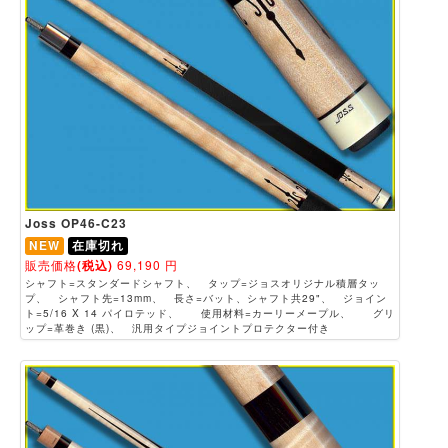
Joss OP46-C23
NEW
在庫切れ
販売価格
(税込)
69,190
円
シャフト=スタンダードシャフト、 タップ=ジョスオリジナル積層タッ
プ、 シャフト先=13mm、 長さ=バット、シャフト共29"、 ジョイン
ト=5/16 X 14 パイロテッド、 使用材料=カーリーメープル、 グリ
ップ=革巻き (黒)、 汎用タイプジョイントプロテクター付き