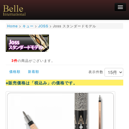
新規会員登録
Home
>
キュー
>
JOSS
>
Joss スタンダードモデル
ログイン
HOME
お気軽にお問合せくださいませ！
06-6468-7850
キュー
キュー用途別
3件
の商品がございます。
シャフト
価格順
新着順
キューケース
表示件数
アクセサリー
※販売価格は「税込み」の価格です。
特価商品