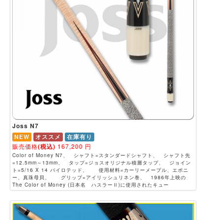
Joss N7
NEW
オススメ
在庫有り
販売価格
(税込)
167,200
円
Color of Money N7、 シャフト=スタンダードシャフト、 シャフト先
=12.5mm～13mm、 タップ=ジョスオリジナル積層タップ、 ジョイン
ト=5/16 X 14 パイロテッド、 使用材料=カーリーメープル、エボニ
ー、真珠母貝、 グリップ=アイリッシュリネン巻、 1986年上映の
The Color of Money (日本名 ハスラーⅡ)に使用されたキュー