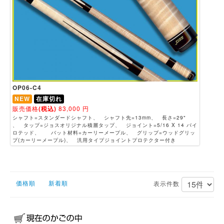
OP06-C4
NEW
在庫切れ
販売価格
(税込)
83,000
円
シャフト=スタンダードシャフト、 シャフト先=13mm、 長さ=29"
、 タップ=ジョスオリジナル積層タップ、 ジョイント=5/16 X 14 パイ
ロテッド、 バット材料=カーリーメープル、 グリップ=ウッドグリッ
プ(カーリーメープル)、 汎用タイプジョイントプロテクター付き
価格順
新着順
表示件数