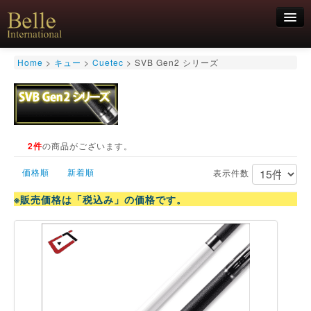
新規会員登録
Home
>
キュー
>
Cuetec
>
SVB Gen2 シリーズ
ログイン
HOME
お気軽にお問合せくださいませ！
06-6468-7850
キュー
キュー用途別
2件
の商品がございます。
シャフト
価格順
新着順
キューケース
表示件数
アクセサリー
※販売価格は「税込み」の価格です。
特価商品