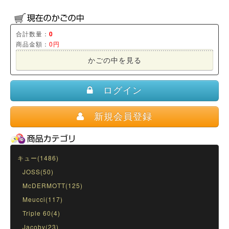
合計数量：
0
商品金額：
0円
かごの中を見る
ログイン
新規会員登録
キュー(1486)
JOSS(50)
McDERMOTT(125)
Meucci(117)
Triple 60(4)
Jacoby(23)