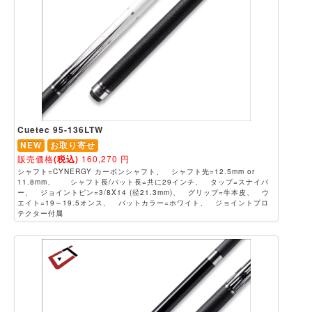
Cuetec 95-136LTW
NEW
お取り寄せ
販売価格
(税込)
160,270
円
シャフト=CYNERGY カーボンシャフト、 シャフト先=12.5mm or
11.8mm、 シャフト長/バット長=共に29インチ、 タップ=スナイパ
ー、 ジョイントピン=3/8X14 (径21.3mm)、 グリップ=牛本皮、 ウ
エイト=19～19.5オンス、 バットカラー=ホワイト、 ジョイントプロ
テクター付属