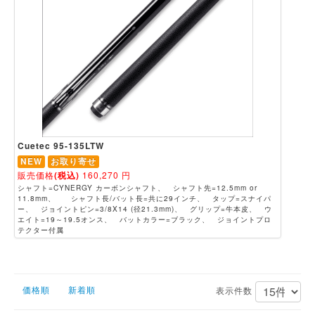
Cuetec 95-135LTW
NEW
お取り寄せ
販売価格
(税込)
160,270
円
シャフト=CYNERGY カーボンシャフト、 シャフト先=12.5mm or
11.8mm、 シャフト長/バット長=共に29インチ、 タップ=スナイパ
ー、 ジョイントピン=3/8X14 (径21.3mm)、 グリップ=牛本皮、 ウ
エイト=19～19.5オンス、 バットカラー=ブラック、 ジョイントプロ
テクター付属
価格順
新着順
表示件数