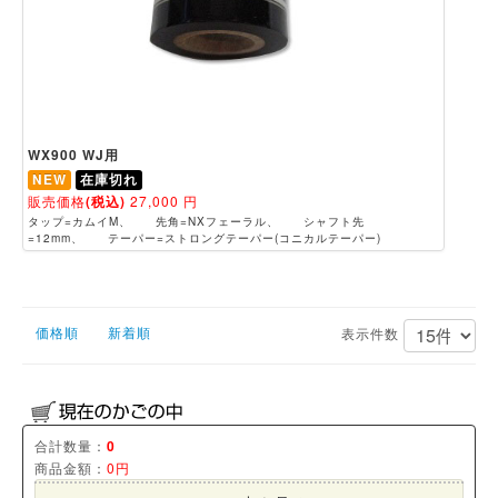
WX900 WJ用
NEW
在庫切れ
販売価格
(税込)
27,000
円
タップ=カムイM、 先角=NXフェーラル、 シャフト先
=12mm、 テーパー=ストロングテーパー(コニカルテーパー)
価格順
新着順
表示件数
合計数量：
0
商品金額：
0円