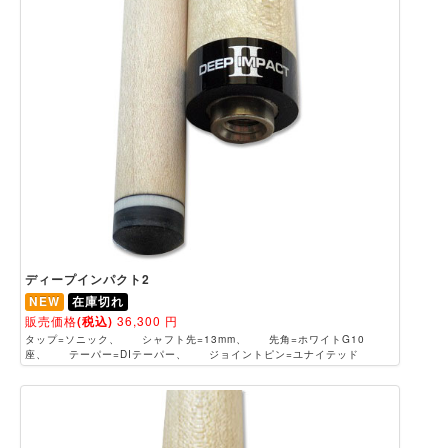
ディープインパクト2
NEW
在庫切れ
販売価格
(税込)
36,300
円
タップ=ソニック、 シャフト先=13mm、 先角=ホワイトG10
座、 テーパー=DIテーパー、 ジョイントピン=ユナイテッド