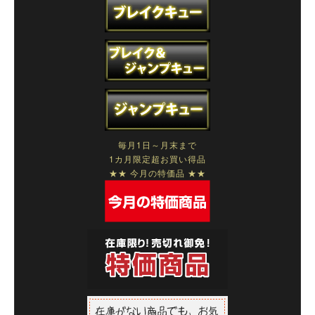
毎月1日～月末まで
1カ月限定超お買い得品
★★ 今月の特価品 ★★