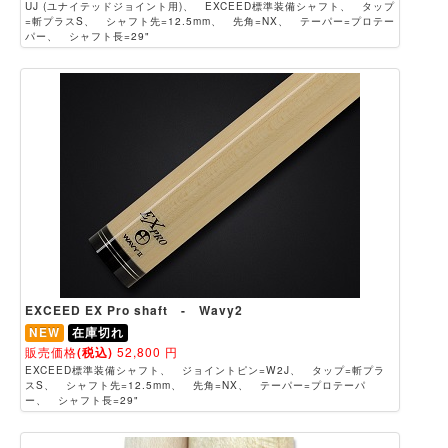
UJ (ユナイテッドジョイント用)、 EXCEED標準装備シャフト、 タップ
=斬プラスS、 シャフト先=12.5mm、 先角=NX、 テーパー=プロテー
パー、 シャフト長=29"
EXCEED EX Pro shaft - Wavy2
NEW
在庫切れ
販売価格
(税込)
52,800
円
EXCEED標準装備シャフト、 ジョイントピン=W2J、 タップ=斬プラ
スS、 シャフト先=12.5mm、 先角=NX、 テーパー=プロテーパ
ー、 シャフト長=29"