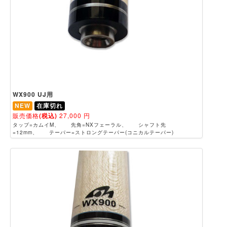
WX900 UJ用
NEW
在庫切れ
販売価格
(税込)
27,000
円
タップ=カムイM、 先角=NXフェーラル、 シャフト先
=12mm、 テーパー=ストロングテーパー(コニカルテーパー)