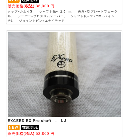
販売価格
(税込)
36,300
円
タップ=カムイS、 シャフト先=12.5mm、 先角=XIプレートフェーラ
ル、 テーパー=プロスリムテーパー、 シャフト長=737mm (29イン
チ)、 ジョイントピン=ユナイテッド
EXCEED EX Pro shaft - UJ
NEW
在庫切れ
販売価格
(税込)
52,800
円