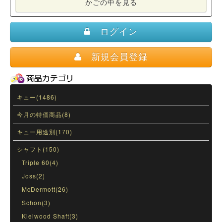
かごの中を見る
ログイン
新規会員登録
キュー(1486)
今月の特価商品(8)
キュー用途別(170)
シャフト(150)
Triple 60(4)
Joss(2)
McDermott(26)
Schon(3)
Kielwood Shaft(3)