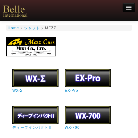
新規会員登録
Home
>
シャフト
>
MEZZ
ログイン
HOME
お気軽にお問合せくださいませ！
06-6468-7850
キュー
キュー用途別
シャフト
キューケース
アクセサリー
特価商品
WX-Σ
EX-Pro
ディープインパクトⅡ
WX-700