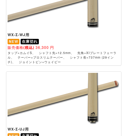
WX-Σ-WJ用
NEW
在庫切れ
販売価格
(税込)
36,300
円
タップ=カムイS、 シャフト先=12.5mm、 先角=XIプレートフェーラ
ル、 テーパー=プロスリムテーパー、 シャフト長=737mm (29イン
チ)、 ジョイントピン=ウェイビー
WX-Σ-UJ用
NEW
在庫切れ