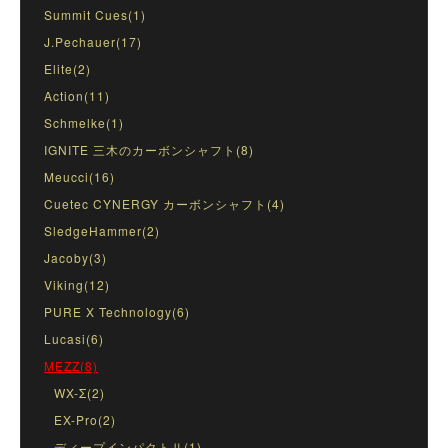
Summit Cues(1)
J.Pechauer(17)
Elite(2)
Action(11)
Schmelke(1)
IGNITE 三木のカーボンシャフト(8)
Meucci(16)
Cuetec CYNERGY カーボンシャフト(4)
SledgeHammer(2)
Jacoby(3)
Viking(12)
PURE X Technology(6)
Lucasi(6)
MEZZ(8)
WX-Σ(2)
EX-Pro(2)
ディープインパクトⅡ(1)