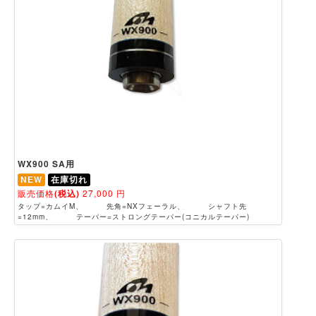
WX900 SA用
NEW
在庫切れ
販売価格
(税込)
27,000
円
タップ=カムイM、 先角=NXフェーラル、 シャフト先
=12mm、 テーパー=ストロングテーパー(コニカルテーパー)