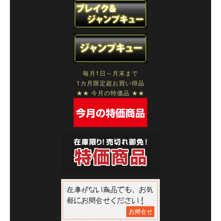
毎月1日～月末まで
1カ月限定超お買い得品
★★ 今月の特価品 ★★