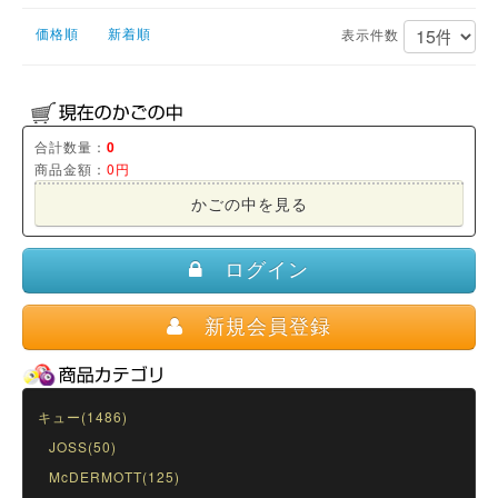
価格順
新着順
表示件数
合計数量：
0
商品金額：
0円
かごの中を見る
ログイン
新規会員登録
キュー(1486)
JOSS(50)
McDERMOTT(125)