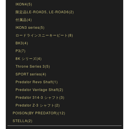
IKON4(5)
限定品LE-ROAD5, LE-ROAD6(2)
付属品(4)
IKON3 series(5)
ロードラインスニーキーピート(8)
BK3(4)
P3(7)
8K シリーズ(4)
Throne Series 3(5)
SPORT series(4)
Predator Revo Shaft(1)
Predator Vantage Shaft(2)
Predator 314-3 シャフト(3)
Predator Z-3 シャフト(2)
POISON(BY PREDATOR)(12)
STELLA(2)