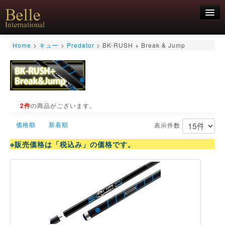
新規会員登録
Home
>
キュー
>
Predator
>
BK-RUSH + Break & Jump
ログイン
HOME
お気軽にお問合せくださいませ！
06-6468-7850
キュー
キュー用途別
2件
の商品がございます。
シャフト
価格順
新着順
キューケース
表示件数
アクセサリー
※販売価格は「税込み」の価格です。
特価商品