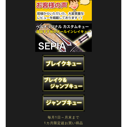
毎月1日～月末まで
1カ月限定超お買い得品