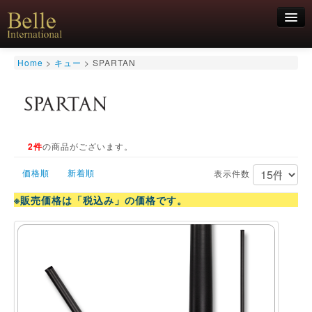
新規会員登録
Home
>
キュー
>
SPARTAN
ログイン
HOME
お気軽にお問合せくださいませ！
06-6468-7850
キュー
キュー用途別
2件
の商品がございます。
シャフト
価格順
新着順
キューケース
表示件数
アクセサリー
※販売価格は「税込み」の価格です。
特価商品