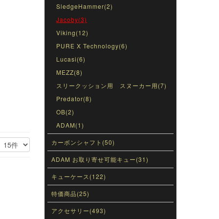
SledgeHammer(2)
Jacoby(3)
Viking(12)
PURE X Technology(6)
Lucasi(6)
MEZZ(8)
スリークッション用 スヌーカー用(7)
Predator(8)
OB(2)
ADAM(1)
カーボンシャフト(50)
ADAM お取り寄せ可能キュー(31)
キューケース(122)
特価商品(25)
アクセサリー(493)