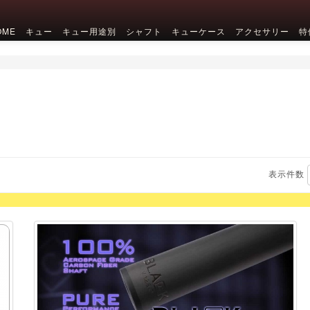
OME
キュー
キュー用途別
シャフト
キューケース
アクセサリー
特
表示件数