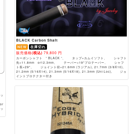
BLACK Carbon Shaft
NEW
在庫切れ
販売価格
(税込)
79,800
円
カーボンシャフト ” BLACK ”、 タップ=カムイソフト、 シャフト
先=11.8mm or12.3mm、 テーパー=19"プロテーパー、 シャフ
ト長=29"、 ジョイント径=21.6mm (ラジアル), 21.7mm (3/8X10),
21.2mm (5/16X14), 21.3mm (5/16X18), 21.3mm (Uni-Loc), ジョ
イントプロテクター付き
タッ
or
ロッ