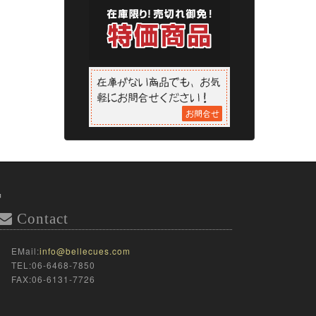
品
Contact
EMail:
info@bellecues.com
TEL:06-6468-7850
FAX:06-6131-7726