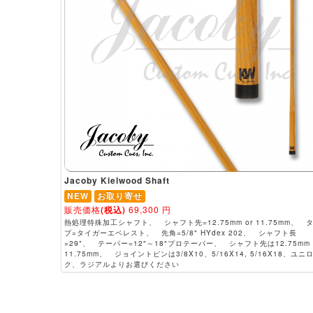
Jacoby Kielwood Shaft
NEW
お取り寄せ
販売価格
(税込)
69,300
円
熱処理特殊加工シャフト、 シャフト先=12.75mm or 11.75mm、 
プ=タイガーエベレスト、 先角=5/8" HYdex 202、 シャフト長
=29"、 テーパー=12"～18"プロテーパー、 シャフト先は12.75mm 
11.75mm、 ジョイントピンは3/8X10、5/16X14, 5/16X18、ユニ
ク、ラジアルよりお選びください