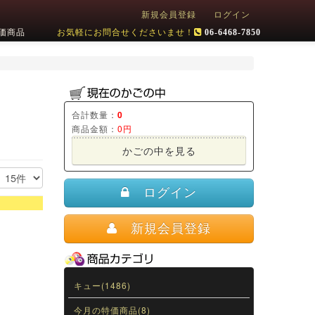
新規会員登録
ログイン
価商品
お気軽にお問合せくださいませ！
06-6468-7850
合計数量：
0
商品金額：
0円
かごの中を見る
ログイン
新規会員登録
キュー(1486)
今月の特価商品(8)