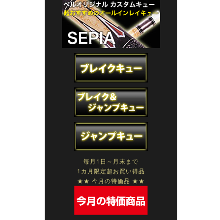
毎月1日～月末まで
1カ月限定超お買い得品
★★ 今月の特価品 ★★