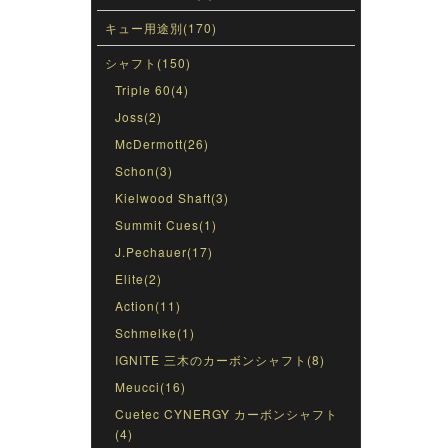
キュー用途別(170)
シャフト(150)
Triple 60(4)
Joss(2)
McDermott(26)
Schon(3)
Kielwood Shaft(3)
Summit Cues(1)
J.Pechauer(17)
Elite(2)
Action(11)
Schmelke(1)
IGNITE 三木のカーボンシャフト(8)
Meucci(16)
Cuetec CYNERGY カーボンシャフト
(4)