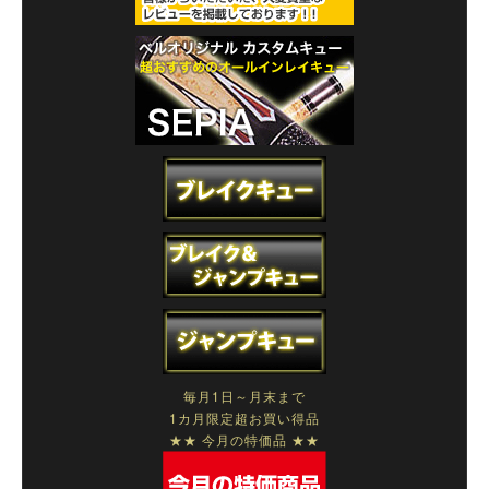
毎月1日～月末まで
1カ月限定超お買い得品
★★ 今月の特価品 ★★