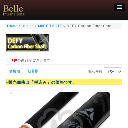
新規会員登録
Home
>
キュー
>
McDERMOTT
>
DEFY Carbon Fiber Shaft
ログイン
HOME
お気軽にお問合せくださいませ！
06-6468-7850
キュー
キュー用途別
1件
の商品がございます。
シャフト
価格順
新着順
キューケース
表示件数
アクセサリー
※販売価格は「税込み」の価格です。
特価商品