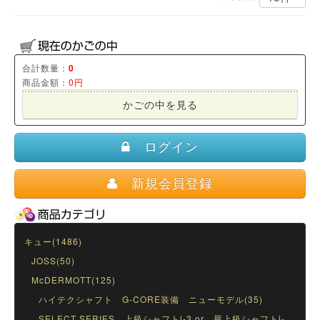
合計数量：
0
商品金額：
0円
かごの中を見る
ログイン
新規会員登録
キュー(1486)
JOSS(50)
McDERMOTT(125)
ハイテクシャフト G-CORE装備 ニューモデル(35)
SELECT SERIES 上級シャフトi-3 or 最上級シャフトi-