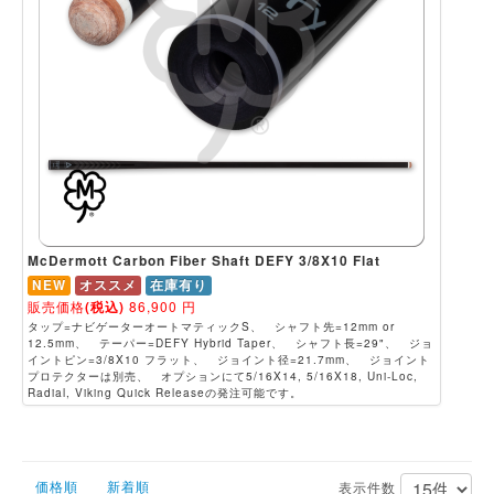
McDermott Carbon Fiber Shaft DEFY 3/8X10 Flat
NEW
オススメ
在庫有り
販売価格
(税込)
86,900
円
タップ=ナビゲーターオートマティックS、 シャフト先=12mm or
12.5mm、 テーパー=DEFY Hybrid Taper、 シャフト長=29"、 ジョ
イントピン=3/8X10 フラット、 ジョイント径=21.7mm、 ジョイント
プロテクターは別売、 オプションにて5/16X14, 5/16X18, Uni-Loc,
Radial, Viking Quick Releaseの発注可能です。
価格順
新着順
表示件数