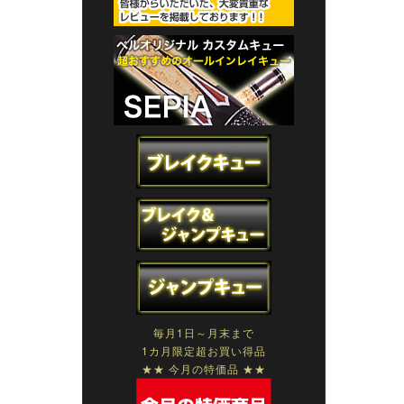
毎月1日～月末まで
1カ月限定超お買い得品
★★ 今月の特価品 ★★