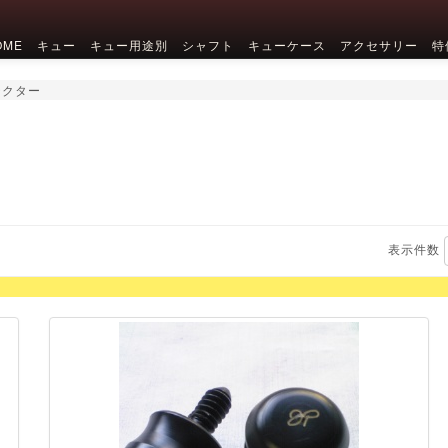
OME
キュー
キュー用途別
シャフト
キューケース
アクセサリー
特
テクター
表示件数