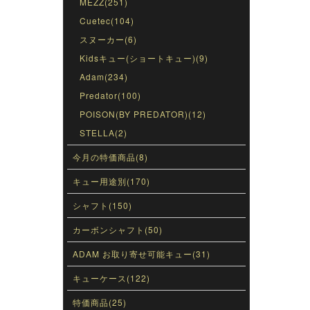
MEZZ(251)
Cuetec(104)
スヌーカー(6)
Kidsキュー(ショートキュー)(9)
Adam(234)
Predator(100)
POISON(BY PREDATOR)(12)
STELLA(2)
今月の特価商品(8)
キュー用途別(170)
シャフト(150)
カーボンシャフト(50)
ADAM お取り寄せ可能キュー(31)
キューケース(122)
特価商品(25)