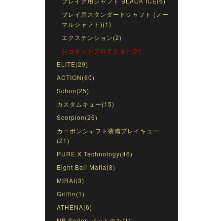
ブレイク用シャフト BLACK ICE(6)
プレイ用スタンダードシャフト (ノー
マルシャフト)(1)
エクステンション(2)
ジョイントプロテクター(2)
ELITE(29)
ACTION(60)
Schon(25)
カスタムキュー(15)
Scorpion(26)
カーボンシャフト装備プレイキュー
(21)
PURE X Technology(46)
Eight Ball Mafia(8)
MIRAI(3)
Griffin(1)
ATHENA(6)
NB Series バットのみ(1)