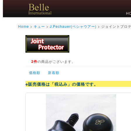
H
Home
>
キュー
>
J.Pechauer(ペシャウアー)
>
ジョイントプロ
2件
の商品がございます。
価格順
新着順
※販売価格は「税込み」の価格です。