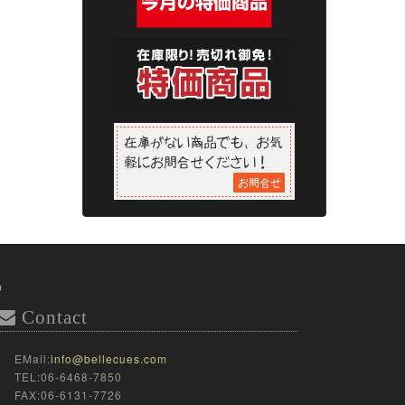
品
Contact
EMail:
info@bellecues.com
TEL:06-6468-7850
FAX:06-6131-7726