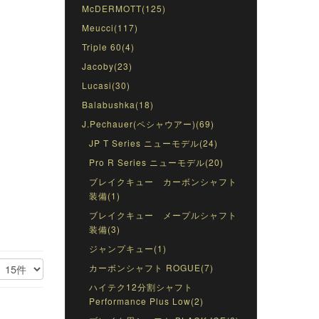
McDERMOTT(125)
Meucci(117)
Triple 60(4)
Jacoby(23)
Lucasi(30)
Balabushka(18)
J.Pechauer(ペシャウアー)(69)
JP T Series ニューモデル(24)
Pro R Series ニューモデル(20)
ブレイクキュー カーボンシャフト
装備(1)
ブレイクキュー メープルシャフト
装備(3)
ジャンプキュー(1)
カーボンシャフト ROGUE(7)
ハイテク12分割シャフト
Performance Plus Low(2)