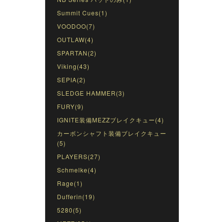
Summit Cues(1)
VOODOO(7)
OUTLAW(4)
SPARTAN(2)
Viking(43)
SEPIA(2)
SLEDGE HAMMER(3)
FURY(9)
IGNITE装備MEZZブレイクキュー(4)
カーボンシャフト装備ブレイクキュー
(5)
PLAYERS(27)
Schmelke(4)
Rage(1)
Dufferin(19)
5280(5)