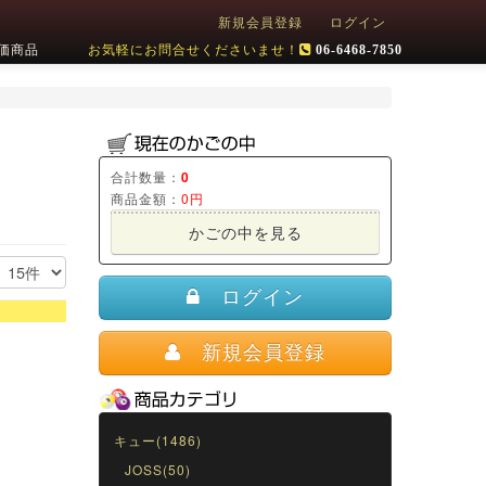
新規会員登録
ログイン
価商品
お気軽にお問合せくださいませ！
06-6468-7850
合計数量：
0
商品金額：
0円
かごの中を見る
ログイン
新規会員登録
キュー(1486)
JOSS(50)