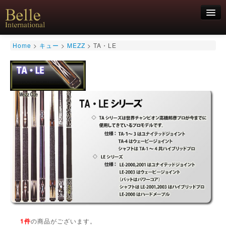
新規会員登録
Home
>
キュー
>
MEZZ
>
TA・LE
ログイン
HOME
お気軽にお問合せくださいませ！
06-6468-7850
キュー
キュー用途別
シャフト
キューケース
アクセサリー
特価商品
1件
の商品がございます。