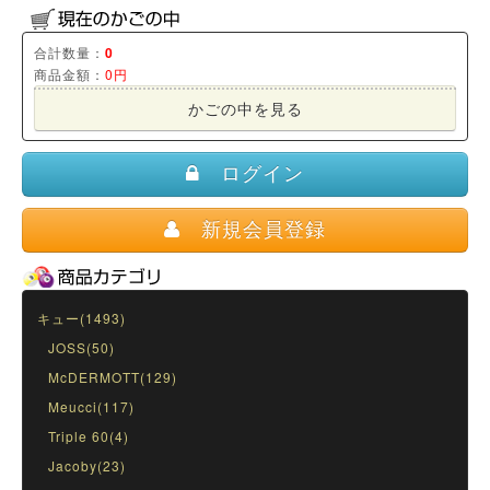
合計数量：
0
商品金額：
0円
かごの中を見る
ログイン
新規会員登録
キュー(1493)
JOSS(50)
McDERMOTT(129)
Meucci(117)
Triple 60(4)
Jacoby(23)