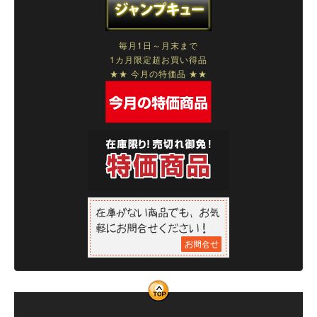
毎月1日～月末まで
1カ月限定超お買い得品
★★ 今月の特価品 ★★