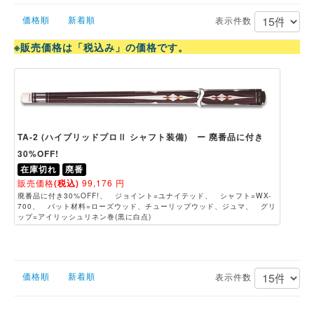
価格順
新着順
表示件数
※販売価格は「税込み」の価格です。
TA-2 (ハイブリッドプロⅡ シャフト装備) ー 廃番品に付き
30%OFF!
在庫切れ
廃番
販売価格
(税込)
99,176
円
廃番品に付き30%OFF!、 ジョイント=ユナイテッド、 シャフト=WX-
700、 バット材料=ローズウッド、チューリップウッド、ジュマ、 グリ
ップ=アイリッシュリネン巻(黒に白点)
価格順
新着順
表示件数