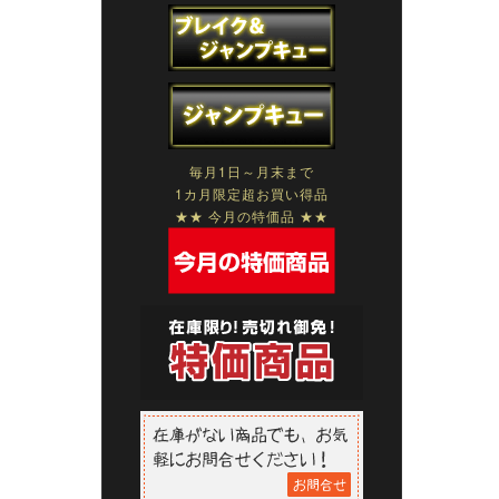
毎月1日～月末まで
1カ月限定超お買い得品
★★ 今月の特価品 ★★