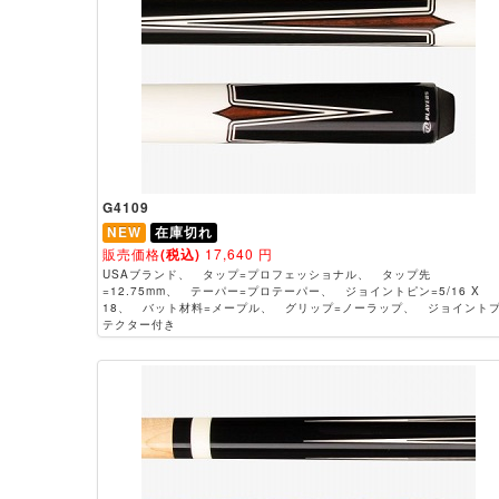
G4109
NEW
在庫切れ
販売価格
(税込)
17,640
円
USAブランド、 タップ=プロフェッショナル、 タップ先
=12.75mm、 テーパー=プロテーパー、 ジョイントピン=5/16 X
18、 バット材料=メープル、 グリップ=ノーラップ、 ジョイント
テクター付き