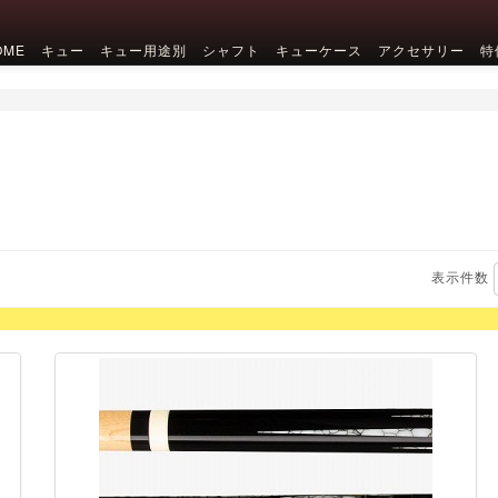
OME
キュー
キュー用途別
シャフト
キューケース
アクセサリー
特
表示件数