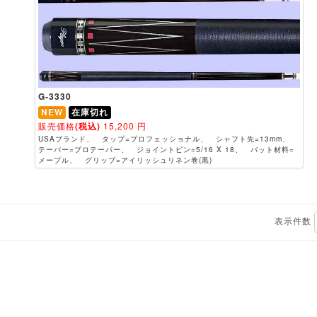
G-3330
NEW
在庫切れ
販売価格
(税込)
15,200
円
USAブランド、 タップ=プロフェッショナル、 シャフト先=13mm、
テーパー=プロテーパー、 ジョイントピン=5/16 X 18、 バット材料=
メープル、 グリップ=アイリッシュリネン巻(黒)
表示件数