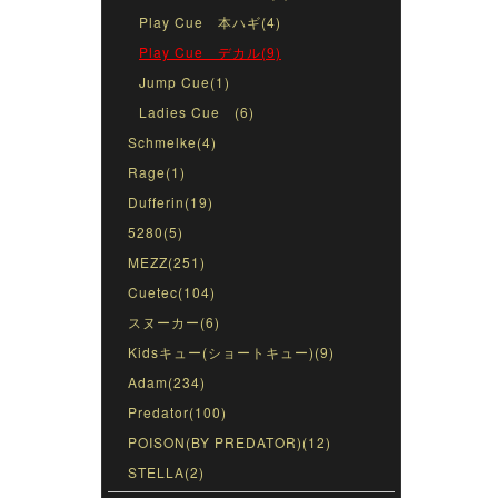
Play Cue 本ハギ(4)
Play Cue デカル(9)
Jump Cue(1)
Ladies Cue (6)
Schmelke(4)
Rage(1)
Dufferin(19)
5280(5)
MEZZ(251)
Cuetec(104)
スヌーカー(6)
Kidsキュー(ショートキュー)(9)
Adam(234)
Predator(100)
POISON(BY PREDATOR)(12)
STELLA(2)