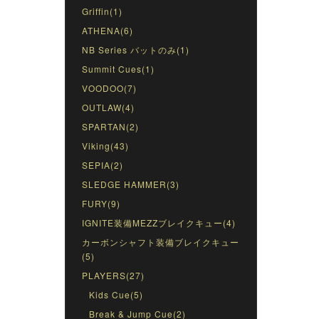
Griffin(1)
ATHENA(6)
NB Series バットのみ(1)
Summit Cues(1)
VOODOO(7)
OUTLAW(4)
SPARTAN(2)
Viking(43)
SEPIA(2)
SLEDGE HAMMER(3)
FURY(9)
IGNITE装備MEZZブレイクキュー(4)
カーボンシャフト装備ブレイクキュー
(5)
PLAYERS(27)
Kids Cue(5)
Break & Jump Cue(2)