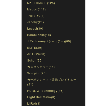
McDERMOTT(125)
Meucci(117)
Triple 60(4)
Jacoby(23)
Lucasi(30)
Balabushka(18)
J.Pechauer(ペシャウアー)(69)
ELITE(29)
ACTION(60)
Schon(25)
カスタムキュー(15)
Scorpion(26)
カーボンシャフト装備プレイキュー
(21)
PURE X Technology(46)
Eight Ball Mafia(8)
MIRAI(3)