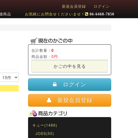
新規会員登録
ログイン
価商品
お気軽にお問合せくださいませ！
06-6468-7850
合計数量：
0
商品金額：
0円
かごの中を見る
ログイン
新規会員登録
キュー(1486)
JOSS(50)