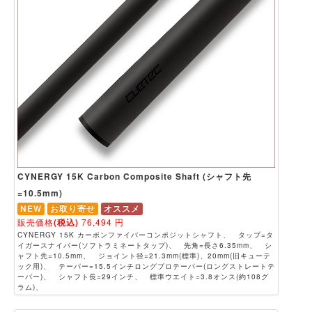
CYNERGY 15K Carbon Composite Shaft (シャフト先
=10.5mm)
NEW
お取り寄せ
オススメ
販売価格
(税込)
76,494
円
CYNERGY 15K カーボンファイバーコンポジットシャフト、 タップ=タ
イガースナイパー(ソフトラミネートタップ)、 先角=長さ6.35mm、 シ
ャフト先=10.5mm、 ジョイント径=21.3mm(標準)、20mm(旧キューテ
ック用)、 テーパー=15.5インチロングプロテーパー(ロングストレートテ
ーパー)、 シャフト長=29インチ、 標準ウエイト=3.8オンス(約108グ
ラム)、