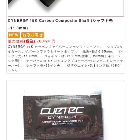
CYNERGY 15K Carbon Composite Shaft (シャフト先
=11.8mm)
NEW
お取り寄せ
販売価格
(税込)
76,494
円
CYNERGY 15K カーボンファイバーコンポジットシャフト、 タップ=タ
イガースナイパー(ソフトラミネートタップ)、 先角=長さ6.35mm、 シ
ャフト先=11.8mm、 ジョイント径=21.3mm(標準)、20mm(旧キューテ
ック用)、 テーパー=15.5インチロングプロテーパー(ロングストレートテ
ーパー)、 シャフト長=29インチ、 標準ウエイト=3.8オンス(約108グ
ラム)、