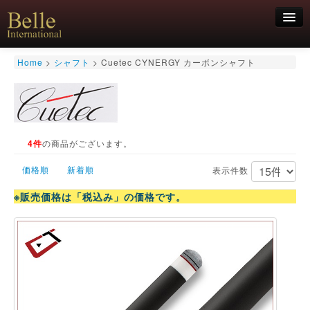
新規会員登録
Home
>
シャフト
>
Cuetec CYNERGY カーボンシャフト
ログイン
HOME
お気軽にお問合せくださいませ！
06-6468-7850
キュー
キュー用途別
4件
の商品がございます。
シャフト
価格順
新着順
表示件数
キューケース
アクセサリー
※販売価格は「税込み」の価格です。
特価商品