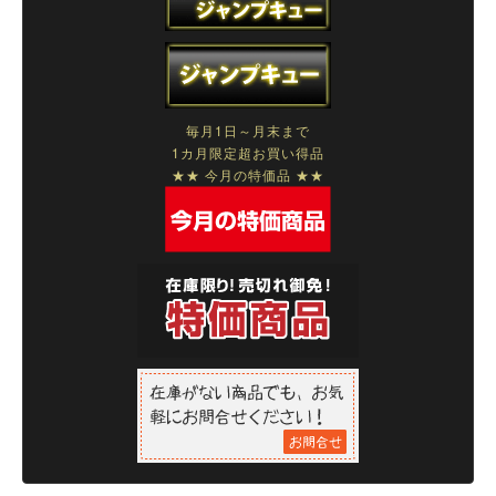
毎月1日～月末まで
1カ月限定超お買い得品
★★ 今月の特価品 ★★