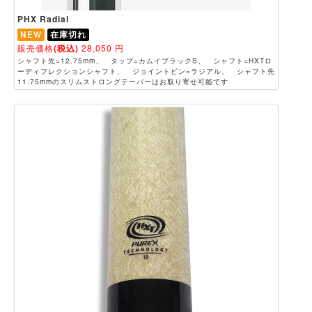
PHX Radial
NEW
在庫切れ
販売価格
(税込)
28,050
円
シャフト先=12.75mm、 タップ=カムイブラックS、 シャフト=HXTロ
ーディフレクションシャフト、 ジョイントピン=ラジアル、 シャフト先
11.75mmのスリムストロングテーパーはお取り寄せ可能です