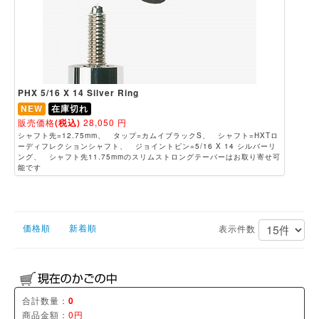
PHX 5/16 X 14 Silver Ring
NEW
在庫切れ
販売価格
(税込)
28,050
円
シャフト先=12.75mm、 タップ=カムイブラックS、 シャフト=HXTロ
ーディフレクションシャフト、 ジョイントピン=5/16 X 14 シルバーリ
ング、 シャフト先11.75mmのスリムストロングテーパーはお取り寄せ可
能です
価格順
新着順
表示件数
合計数量：
0
商品金額：
0円