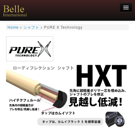
新規会員登録
Home
>
シャフト
>
PURE X Technology
ログイン
HOME
お気軽にお問合せくださいませ！
06-6468-7850
キュー
キュー用途別
シャフト
キューケース
アクセサリー
特価商品