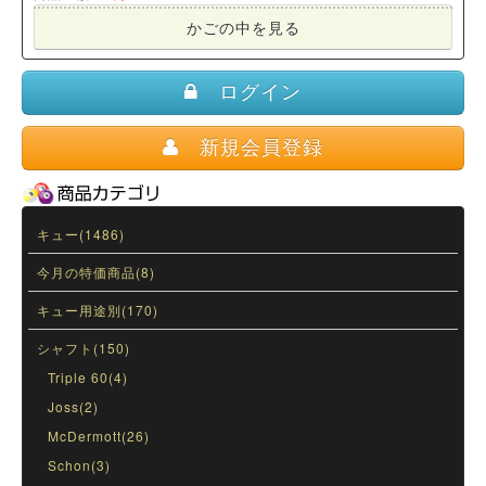
かごの中を見る
ログイン
新規会員登録
キュー(1486)
今月の特価商品(8)
キュー用途別(170)
シャフト(150)
Triple 60(4)
Joss(2)
McDermott(26)
Schon(3)