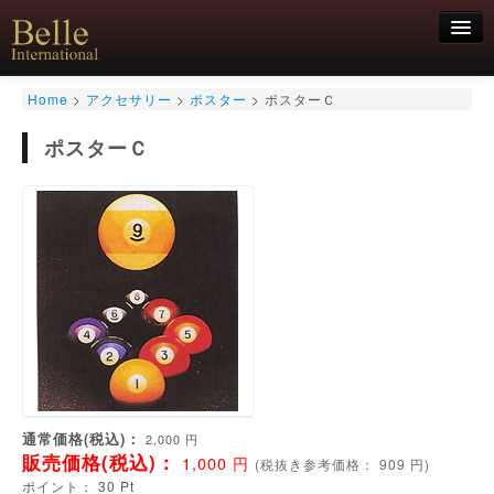
新規会員登録
Home
>
アクセサリー
>
ポスター
>
ポスターＣ
ログイン
ポスターＣ
HOME
お気軽にお問合せくださいませ！
06-6468-7850
キュー
キュー用途別
シャフト
キューケース
アクセサリー
特価商品
通常価格(税込)：
2,000
円
販売価格(税込)：
1,000
円
(
税抜き参考価格：
909
円)
ポイント：
30
Pt