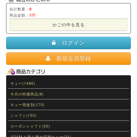
合計数量：
0
商品金額：
0円
かごの中を見る
ログイン
新規会員登録
キュー(1486)
今月の特価商品(8)
キュー用途別(170)
シャフト(150)
カーボンシャフト(50)
ADAM お取り寄せ可能キュー(31)