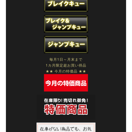
毎月1日～月末まで
1カ月限定超お買い得品
★★ 今月の特価品 ★★