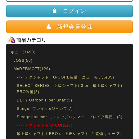
ログイン
新規会員登録
キュー(1493)
JOSS(50)
McDERMOTT(129)
ハイテクシャフト G-CORE装備 ニューモデル(35)
SELECT SERIES 上級シャフトi-3 or 最上級シャフトi-
PRO装備(3)
DEFY Carbon Fiber Shaft(5)
Stinger ブレイク&ジャンプ(7)
SledgeHammer （スレッジハンマー ブレイク専用）(3)
ハイテクシャフト G-CORE(6)
最上級シャフト i-PRO or 上級シャフトi-2 装備キュー(2)