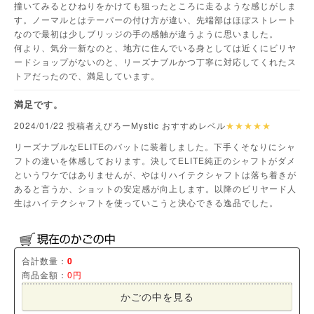
撞いてみるとひねりをかけても狙ったところに走るような感じがしま
す。ノーマルとはテーパーの付け方が違い、先端部はほぼストレート
なので最初は少しブリッジの手の感触が違うように思いました。
何より、気分一新なのと、地方に住んでいる身としては近くにビリヤ
ードショップがないのと、リーズナブルかつ丁寧に対応してくれたス
トアだったので、満足しています。
満足です。
2024/01/22 投稿者えびろーMystic おすすめレベル
★★★★★
リーズナブルなELITEのバットに装着しました。下手くそなりにシャ
フトの違いを体感しております。決してELITE純正のシャフトがダメ
というワケではありませんが、やはりハイテクシャフトは落ち着きが
あると言うか、ショットの安定感が向上します。以降のビリヤード人
生はハイテクシャフトを使っていこうと決心できる逸品でした。
合計数量：
0
商品金額：
0円
かごの中を見る