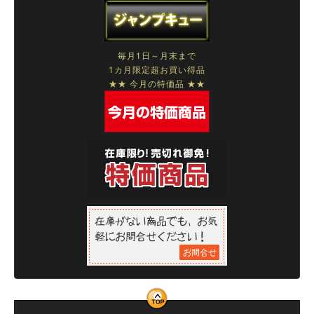
毎月1日～月末まで
1カ月限定超お買い得品
★★ 今月の特価品 ★★