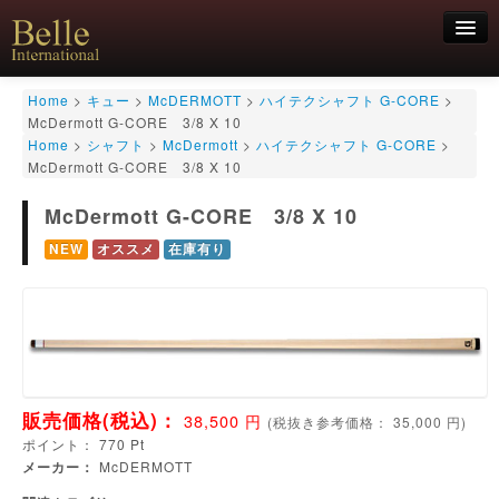
新規会員登録
Home
>
キュー
>
McDERMOTT
>
ハイテクシャフト G-CORE
>
McDermott G-CORE 3/8 X 10
ログイン
Home
>
シャフト
>
McDermott
>
ハイテクシャフト G-CORE
>
McDermott G-CORE 3/8 X 10
HOME
お気軽にお問合せくださいませ！
06-6468-7850
キュー
McDermott G-CORE 3/8 X 10
キュー用途別
NEW
オススメ
在庫有り
シャフト
キューケース
アクセサリー
特価商品
販売価格(税込)：
38,500
円
(
税抜き参考価格：
35,000
円)
ポイント：
770
Pt
メーカー：
McDERMOTT