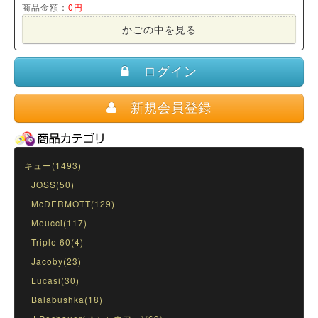
商品金額：
0円
かごの中を見る
ログイン
新規会員登録
キュー(1493)
JOSS(50)
McDERMOTT(129)
Meucci(117)
Triple 60(4)
Jacoby(23)
Lucasi(30)
Balabushka(18)