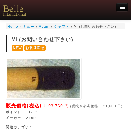
新規会員登録
Home
>
キュー
>
Adam
>
シャフト
>
VI (お問い合わせ下さい)
ログイン
VI (お問い合わせ下さい)
HOME
お気軽にお問合せくださいませ！
NEW
お取り寄せ
06-6468-7850
キュー
キュー用途別
シャフト
キューケース
アクセサリー
特価商品
販売価格(税込)：
23,760
円
(
税抜き参考価格：
21,600
円)
ポイント：
712
Pt
メーカー：
Adam
関連カテゴリ：