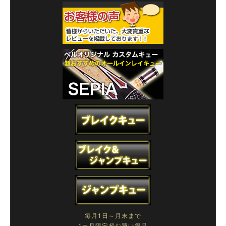
毎月1日～月末まで
1カ月限定超お買い得品