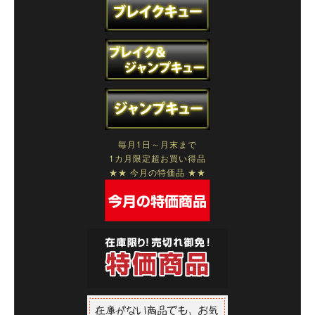
毎月1日～月末まで
1カ月限定超お買い得品
★★ 今月の特価品 ★★