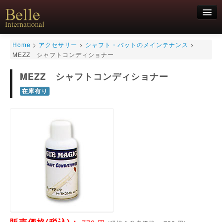
新規会員登録
Home
>
アクセサリー
>
シャフト・バットのメインテナンス
>
MEZZ シャフトコンディショナー
ログイン
MEZZ シャフトコンディショナー
HOME
お気軽にお問合せくださいませ！
06-6468-7850
キュー
在庫有り
キュー用途別
シャフト
キューケース
アクセサリー
特価商品