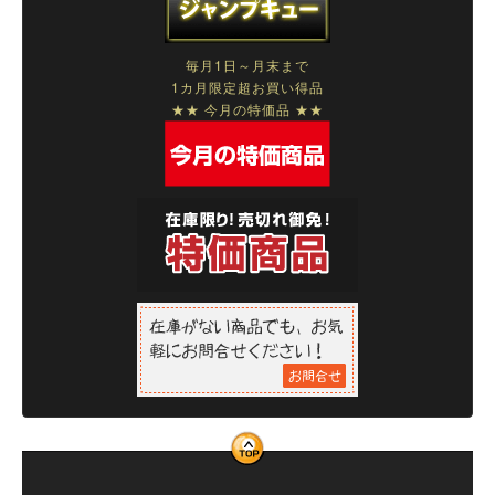
毎月1日～月末まで
1カ月限定超お買い得品
★★ 今月の特価品 ★★