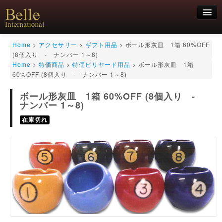
新規会員登録
Home
>
アクセサリー
>
ギフト用品
>
ボール形灰皿 1箱 60%OFF
(8個入り - ナンバー 1～8)
ログイン
Home
>
特価商品
>
特価ビリヤード用品
>
ボール形灰皿 1箱
60%OFF (8個入り - ナンバー 1～8)
HOME
お気軽にお問合せくださいませ！
06-6468-7850
キュー
ボール形灰皿 1箱 60%OFF (8個入り -
キュー用途別
ナンバー 1～8)
シャフト
在庫切れ
キューケース
アクセサリー
特価商品