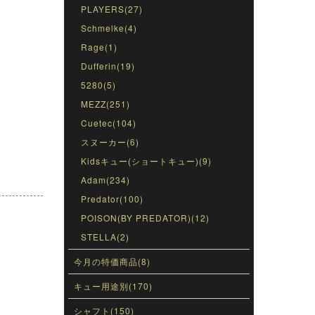
PLAYERS(27)
Schmelke(4)
Rage(1)
Dufferin(19)
5280(5)
MEZZ(251)
Cuetec(104)
スヌーカー(6)
Kidsキュー(ショートキュー)(9)
Adam(234)
Predator(100)
POISON(BY PREDATOR)(12)
STELLA(2)
今月の特価商品(8)
キュー用途別(170)
シャフト(150)