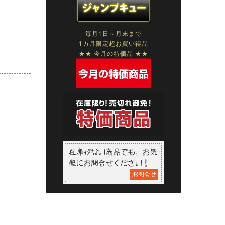
毎月1日～月末まで
1カ月限定超お買い得品
★★ 今月の特価品 ★★