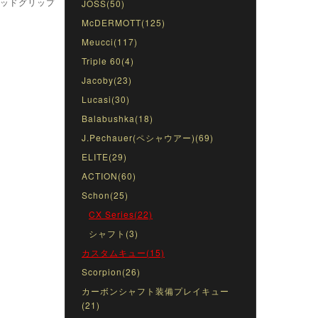
ウッドグリップ
JOSS(50)
McDERMOTT(125)
Meucci(117)
Triple 60(4)
Jacoby(23)
Lucasi(30)
Balabushka(18)
J.Pechauer(ペシャウアー)(69)
ELITE(29)
ACTION(60)
Schon(25)
CX Series(22)
シャフト(3)
カスタムキュー(15)
Scorpion(26)
カーボンシャフト装備プレイキュー
(21)