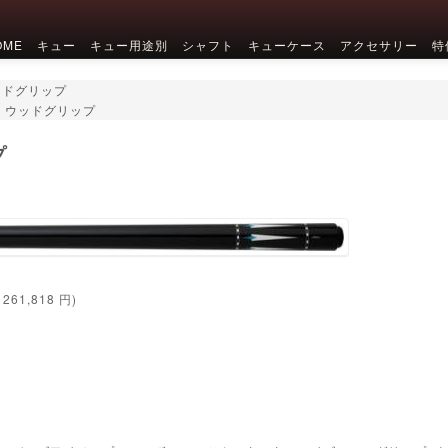
OME
キュー
キュー用途別
シャフト
キューケース
アクセサリー
特
ウッドグリップ
ハギ、ウッドグリップ
プ
261,818
円)