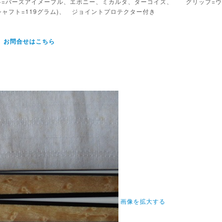
ト材料=バーズアイメープル、エボニー、ミカルタ、ターコイズ、 グリップ=
、シャフト=119グラム)、 ジョイントプロテクター付き
。
お問合せはこちら
画像を拡大する