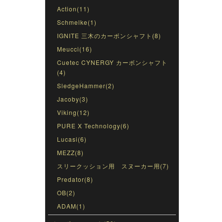
Action(11)
Schmelke(1)
IGNITE 三木のカーボンシャフト(8)
Meucci(16)
Cuetec CYNERGY カーボンシャフト
(4)
SledgeHammer(2)
Jacoby(3)
Viking(12)
PURE X Technology(6)
Lucasi(6)
MEZZ(8)
スリークッション用 スヌーカー用(7)
Predator(8)
OB(2)
ADAM(1)