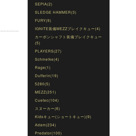
SEPIA(2)
SLEDGE HAMMER(3)
FURY(9)
IGNITE装備MEZZブレイクキュー(4)
カーボンシャフト装備ブレイクキュー
(5)
PLAYERS(27)
Schmelke(4)
Rage(1)
Dufferin(19)
5280(5)
MEZZ(251)
Cuetec(104)
スヌーカー(6)
Kidsキュー(ショートキュー)(9)
Adam(234)
Predator(100)