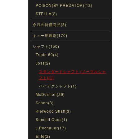
POISON(BY PREDATOR)(12)
STELLA(2)
今月の特価商品(8)
キュー用途別(170)
シャフト(150)
Triple 60(4)
Joss(2)
スタンダードシャフト (ノーマルシャ
フト)(1)
ハイテクシャフト(1)
McDermott(26)
Schon(3)
Kielwood Shaft(3)
Summit Cues(1)
J.Pechauer(17)
Elite(2)