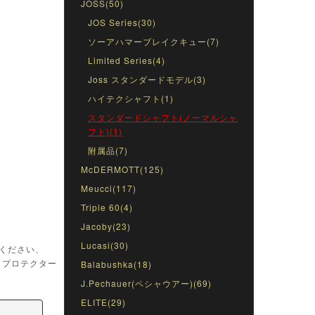
JOSS(50)
JOS Series(30)
ソーアハマーブレイクキュー(7)
Limited Series(4)
Joss スタンダードモデル(3)
ハイテクシャフト(1)
スタンダードシャフト(ノーマルシャ
フト)(1)
附属品(7)
McDERMOTT(125)
Meucci(117)
Triple 60(4)
Jacoby(23)
Lucasi(30)
選びください、
トプロテクター
Balabushka(18)
J.Pechauer(ペシャウアー)(69)
ELITE(29)