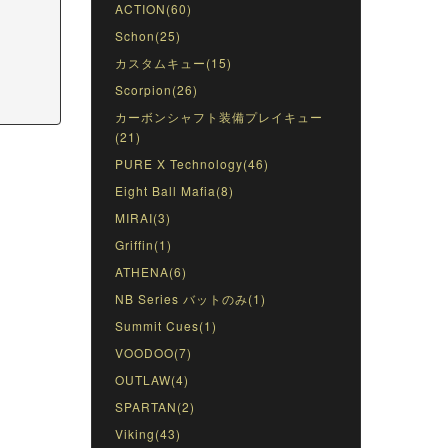
ACTION(60)
Schon(25)
カスタムキュー(15)
Scorpion(26)
カーボンシャフト装備プレイキュー
(21)
PURE X Technology(46)
Eight Ball Mafia(8)
MIRAI(3)
Griffin(1)
ATHENA(6)
NB Series バットのみ(1)
Summit Cues(1)
VOODOO(7)
OUTLAW(4)
SPARTAN(2)
Viking(43)