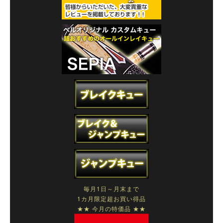
毎月1日～月末まで
1カ月限定超お買い得品
★★ 今月の特価品 ★★