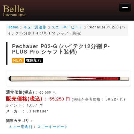
新規会員登録
Home
>
キュー用途別
>
スニーキーピート
>
Pechauer P02-G (ハ
イテク12分割 P-PLUS Pro シャフト装備)
ログイン
Pechauer P02-G (ハイテク12分割 P-
HOME
お気軽にお問合せくださいませ！
06-6468-7850
PLUS Pro シャフト装備)
キュー
NEW
在庫切れ
キュー用途別
シャフト
キューケース
アクセサリー
特価商品
通常価格(税込)：
65,000
円
販売価格(税込)：
55,250
円
(
税抜き参考価格：
50,227
円)
ポイント：
1,657
Pt
メーカー：
J.Pechauer
関連カテゴリ：
キュー用途別
>
スニーキーピート