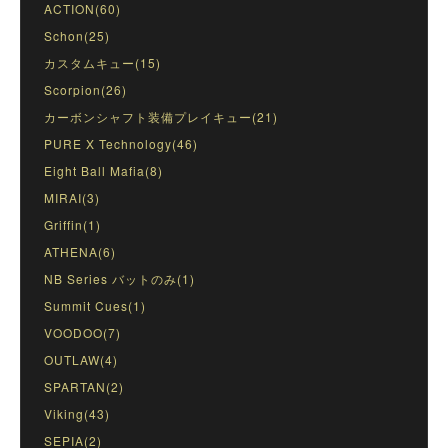
ACTION(60)
Schon(25)
カスタムキュー(15)
Scorpion(26)
カーボンシャフト装備プレイキュー(21)
PURE X Technology(46)
Eight Ball Mafia(8)
MIRAI(3)
Griffin(1)
ATHENA(6)
NB Series バットのみ(1)
Summit Cues(1)
VOODOO(7)
OUTLAW(4)
SPARTAN(2)
Viking(43)
SEPIA(2)