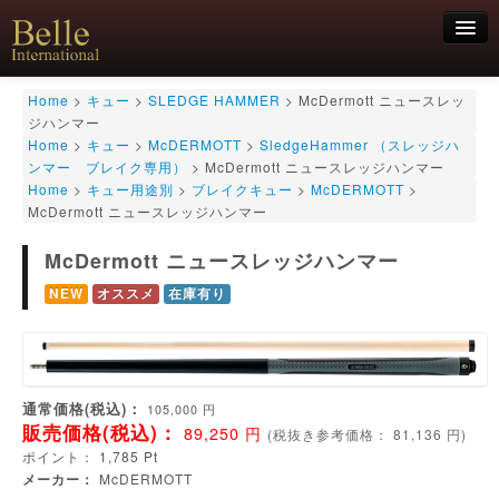
新規会員登録
Home
>
キュー
>
SLEDGE HAMMER
>
McDermott ニュースレッ
ジハンマー
ログイン
Home
>
キュー
>
McDERMOTT
>
SledgeHammer （スレッジハ
ンマー ブレイク専用）
>
McDermott ニュースレッジハンマー
HOME
お気軽にお問合せくださいませ！
06-6468-7850
Home
>
キュー用途別
>
ブレイクキュー
>
McDERMOTT
>
キュー
McDermott ニュースレッジハンマー
キュー用途別
シャフト
McDermott ニュースレッジハンマー
キューケース
NEW
オススメ
在庫有り
アクセサリー
特価商品
通常価格(税込)：
105,000
円
販売価格(税込)：
89,250
円
(
税抜き参考価格：
81,136
円)
ポイント：
1,785
Pt
メーカー：
McDERMOTT