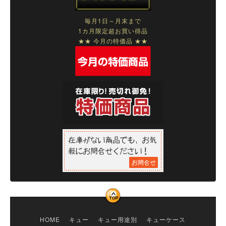
毎月1日～月末まで
1カ月限定超お買い得品
★★ 今月の特価品 ★★
HOME
キュー
キュー用途別
キューケース