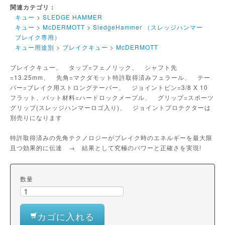
関連カテゴリ：
キュー
>
SLEDGE HAMMER
キュー
>
McDERMOTT
>
SledgeHammer （スレッジハンマー
ブレイク専用）
キュー用途別
>
ブレイクキュー
>
McDERMOTT
ブレイクキュー、 タップ=フェノリック、 シャフト先
=13.25mm、 先角=マクダモット特許取得済みフェラール、 テー
パー=ブレイク用ストロングテーパー、 ジョイントピン=3/8 X 10
フラット、バット材料=ハードロックメープル、 グリップ=スポーツ
グリップ(スレッジハンマーロゴ入り)、 ジョイントプロテクターは
別売りになります
特許取得済みの先角テクノロジーがブレイク時のエネルギーを最大限
且つ効果的に伝達 → 結果として究極のパワーと正確さを実現!
数量
カゴに入れる