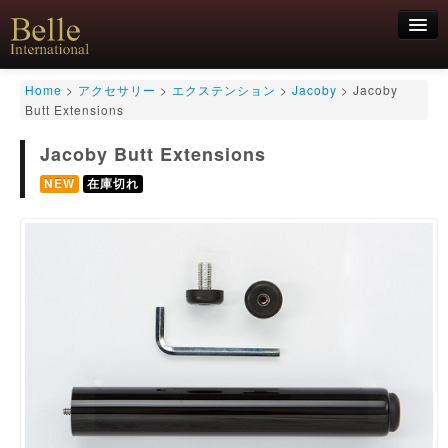
新規会員登録
Home
>
アクセサリー
>
エクステンション
>
Jacoby
>
Jacoby
Butt Extensions
ログイン
Jacoby Butt Extensions
HOME
お気軽にお問合せくださいませ！
06-6468-7850
キュー
NEW
在庫切れ
キュー用途別
シャフト
キューケース
アクセサリー
特価商品