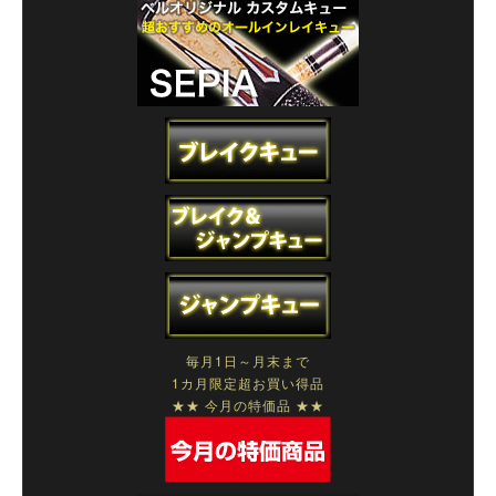
毎月1日～月末まで
1カ月限定超お買い得品
★★ 今月の特価品 ★★