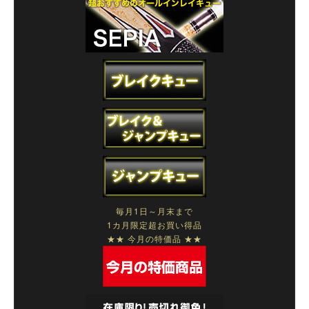
毎月1日～月末まで
1カ月限定超お買い得品
★★ 今月の特価品 ★★