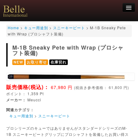
新規会員登録
Home
>
キュー用途別
>
スニーキーピート
>
M-1B Sneaky Pete
with Wrap (プロシャフト装備)
ログイン
M-1B Sneaky Pete with Wrap (プロシャ
HOME
お気軽にお問合せくださいませ！
06-6468-7850
フト装備)
キュー
NEW
お取り寄せ
在庫切れ
キュー用途別
シャフト
キューケース
アクセサリー
販売価格(税込)：
67,980
円
(
税抜き参考価格：
61,800
円)
特価商品
ポイント：
1,359
Pt
メーカー：
Meucci
関連カテゴリ：
キュー用途別
>
スニーキーピート
プロシリーズのキューではありませんがスタンダードシリーズのM-
1B スニーキーピートグリップにプロシャフトを装備したお買い得ス