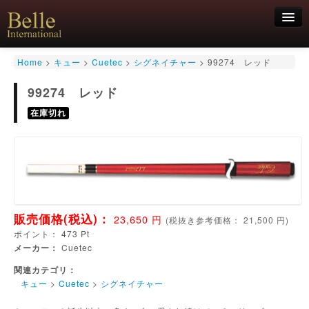
新規会員登録
Home
>
キュー
>
Cuetec
>
シグネイチャー
>
99274 レッド
ログイン
99274 レッド
HOME
お気軽にお問合せくださいませ！
在庫切れ
06-6468-7850
キュー
キュー用途別
シャフト
キューケース
アクセサリー
特価商品
販売価格(税込)：
23,650
円
(
税抜き参考価格：
21,500
円)
ポイント：
473
Pt
メーカー：
Cuetec
関連カテゴリ：
キュー
>
Cuetec
>
シグネイチャー