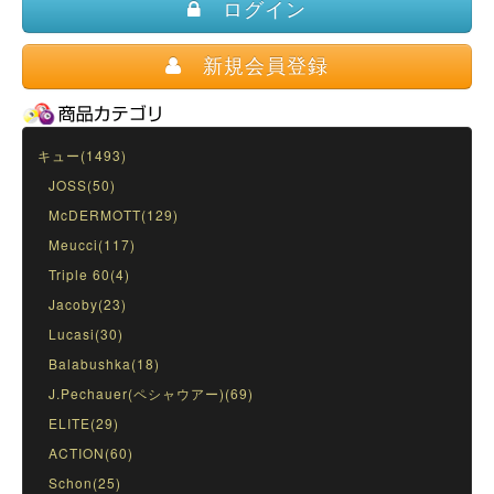
ログイン
新規会員登録
キュー(1493)
JOSS(50)
McDERMOTT(129)
Meucci(117)
Triple 60(4)
Jacoby(23)
Lucasi(30)
Balabushka(18)
J.Pechauer(ペシャウアー)(69)
ELITE(29)
ACTION(60)
Schon(25)