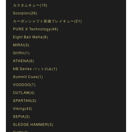
カスタムキュー(15)
Scorpion(26)
カーボンシャフト装備プレイキュー(21)
PURE X Technology(46)
Eight Ball Mafia(8)
MIRAI(3)
Griffin(1)
ATHENA(6)
NB Series バットのみ(1)
Summit Cues(1)
VOODOO(7)
OUTLAW(4)
SPARTAN(2)
Viking(43)
SEPIA(2)
SLEDGE HAMMER(3)