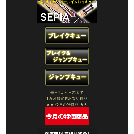
毎月1日～月末まで
1カ月限定超お買い得品
★★ 今月の特価品 ★★