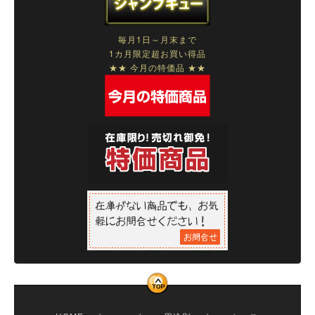
毎月1日～月末まで
1カ月限定超お買い得品
★★ 今月の特価品 ★★