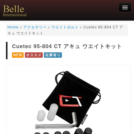
新規会員登録
Home
>
アクセサリー
>
ウエイトボルト
>
Cuetec 95-804 CT ア
キュ ウエイトキット
ログイン
Cuetec 95-804 CT アキュ ウエイトキット
HOME
お気軽にお問合せくださいませ！
06-6468-7850
キュー
NEW
オススメ
在庫有り
キュー用途別
シャフト
キューケース
アクセサリー
特価商品