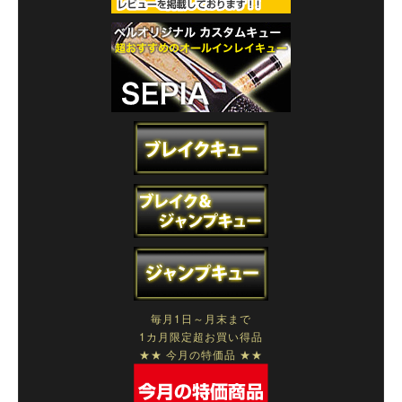
毎月1日～月末まで
1カ月限定超お買い得品
★★ 今月の特価品 ★★