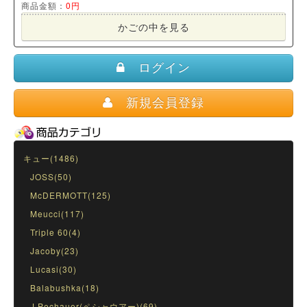
商品金額：
0円
かごの中を見る
ログイン
新規会員登録
キュー(1486)
JOSS(50)
McDERMOTT(125)
Meucci(117)
Triple 60(4)
Jacoby(23)
Lucasi(30)
Balabushka(18)
J.Pechauer(ペシャウアー)(69)