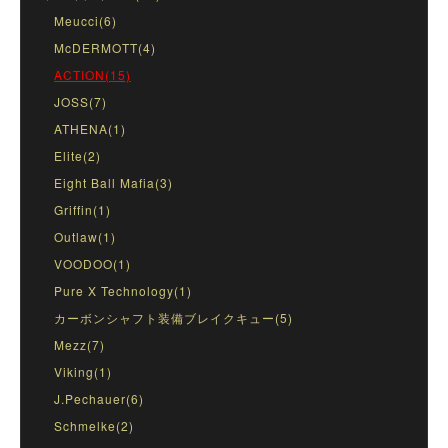
Meucci(6)
McDERMOTT(4)
ACTION(15)
JOSS(7)
ATHENA(1)
Elite(2)
Eight Ball Mafia(3)
Griffin(1)
Outlaw(1)
VOODOO(1)
Pure X Technology(1)
カーボンシャフト装備ブレイクキュー(5)
Mezz(7)
Viking(1)
J.Pechauer(6)
Schmelke(2)