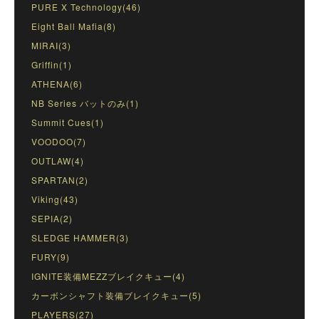
PURE X Technology(46)
Eight Ball Mafia(8)
MIRAI(3)
Griffin(1)
ATHENA(6)
NB Series バットのみ(1)
Summit Cues(1)
VOODOO(7)
OUTLAW(4)
SPARTAN(2)
Viking(43)
SEPIA(2)
SLEDGE HAMMER(3)
FURY(9)
IGNITE装備MEZZブレイクキュー(4)
カーボンシャフト装備ブレイクキュー(5)
PLAYERS(27)