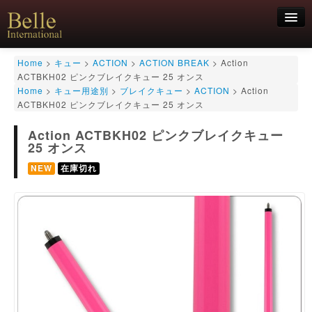
新規会員登録
Home
>
キュー
>
ACTION
>
ACTION BREAK
>
Action
ACTBKH02 ピンクブレイクキュー 25 オンス
ログイン
Home
>
キュー用途別
>
ブレイクキュー
>
ACTION
>
Action
ACTBKH02 ピンクブレイクキュー 25 オンス
HOME
お気軽にお問合せくださいませ！
06-6468-7850
キュー
Action ACTBKH02 ピンクブレイクキュー
キュー用途別
25 オンス
シャフト
NEW
在庫切れ
キューケース
アクセサリー
特価商品