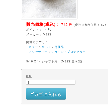
販売価格(税込)：
742
円
(
税抜き参考価格：
675
ポイント：
14
Pt
メーカー：
MEZZ
関連カテゴリ：
キュー
>
MEZZ
>
付属品
アクセサリー
>
ジョイントプロテクター
5/16 X 14 シャフト用 (MEZZ 三木製)
数量
カゴに入れる