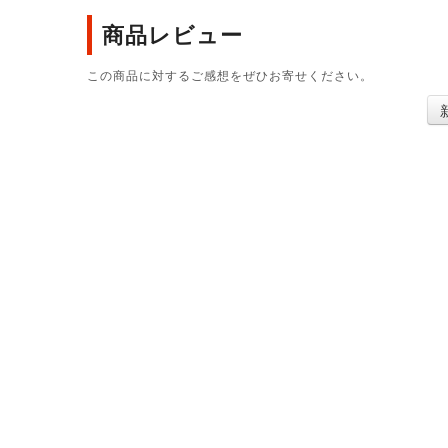
商品レビュー
この商品に対するご感想をぜひお寄せください。