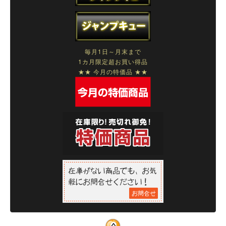
毎月1日～月末まで
1カ月限定超お買い得品
★★ 今月の特価品 ★★