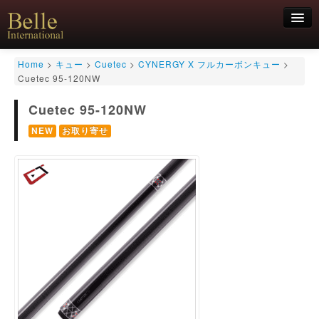
新規会員登録
Home
>
キュー
>
Cuetec
>
CYNERGY X フルカーボンキュー
>
Cuetec 95-120NW
ログイン
Cuetec 95-120NW
HOME
お気軽にお問合せくださいませ！
06-6468-7850
キュー
NEW
お取り寄せ
キュー用途別
シャフト
キューケース
アクセサリー
特価商品