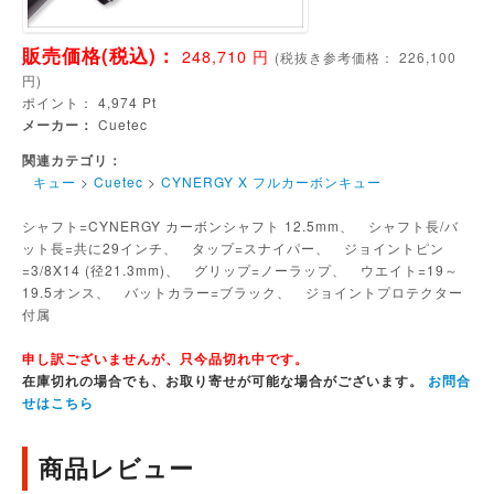
販売価格(税込)：
248,710
円
(
税抜き参考価格：
226,100
円)
ポイント：
4,974
Pt
メーカー：
Cuetec
関連カテゴリ：
キュー
>
Cuetec
>
CYNERGY X フルカーボンキュー
シャフト=CYNERGY カーボンシャフト 12.5mm、 シャフト長/バ
ット長=共に29インチ、 タップ=スナイパー、 ジョイントピン
=3/8X14 (径21.3mm)、 グリップ=ノーラップ、 ウエイト=19～
19.5オンス、 バットカラー=ブラック、 ジョイントプロテクター
付属
申し訳ございませんが、只今品切れ中です。
在庫切れの場合でも、お取り寄せが可能な場合がございます。
お問合
せはこちら
商品レビュー