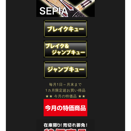
毎月1日～月末まで
1カ月限定超お買い得品
★★ 今月の特価品 ★★