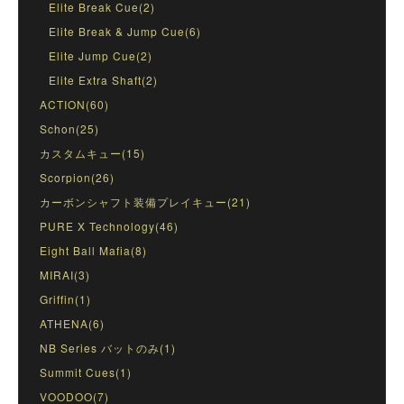
Elite Break Cue(2)
Elite Break & Jump Cue(6)
Elite Jump Cue(2)
Elite Extra Shaft(2)
ACTION(60)
Schon(25)
カスタムキュー(15)
Scorpion(26)
カーボンシャフト装備プレイキュー(21)
PURE X Technology(46)
Eight Ball Mafia(8)
MIRAI(3)
Griffin(1)
ATHENA(6)
NB Series バットのみ(1)
Summit Cues(1)
VOODOO(7)