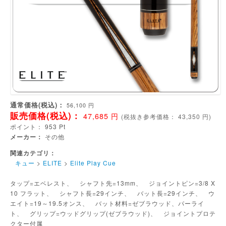
通常価格(税込)：
56,100
円
販売価格(税込)：
47,685
円
(
税抜き参考価格：
43,350
円)
ポイント：
953
Pt
メーカー：
その他
関連カテゴリ：
キュー
>
ELITE
>
Elite Play Cue
タップ=エベレスト、 シャフト先=13mm、 ジョイントピン=3/8 X
10 フラット、 シャフト長=29インチ、 バット長=29インチ、 ウ
エイト=19～19.5オンス、 バット材料=ゼブラウッド、パーライ
ト、 グリップ=ウッドグリップ(ゼブラウッド)、 ジョイントプロテ
クター付属