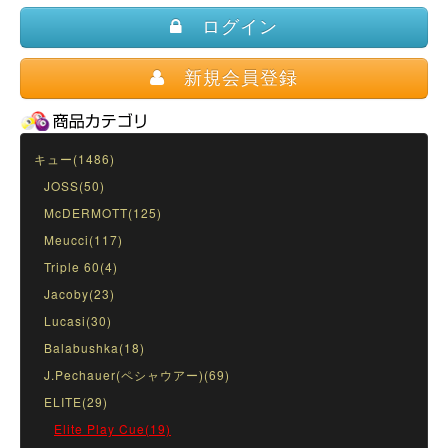
ログイン
新規会員登録
キュー(1486)
JOSS(50)
McDERMOTT(125)
Meucci(117)
Triple 60(4)
Jacoby(23)
Lucasi(30)
Balabushka(18)
J.Pechauer(ペシャウアー)(69)
ELITE(29)
Elite Play Cue(19)