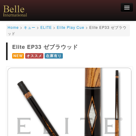
新規会員登録
Home
>
キュー
>
ELITE
>
Elite Play Cue
>
Elite EP33 ゼブラウ
ッド
ログイン
Elite EP33 ゼブラウッド
HOME
お気軽にお問合せくださいませ！
06-6468-7850
キュー
NEW
オススメ
在庫有り
キュー用途別
シャフト
キューケース
アクセサリー
特価商品