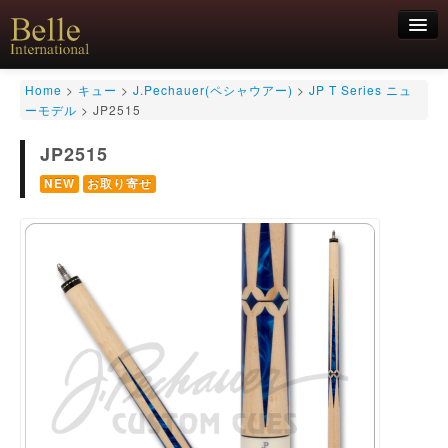
新規会員登録
Home
>
キュー
>
J.Pechauer(ペシャウアー)
>
JP T Series ニュ
ーモデル
>
JP2515
ログイン
JP2515
HOME
お気軽にお問合せくださいませ！
06-6468-7850
キュー
NEW
お取り寄せ
キュー用途別
シャフト
キューケース
アクセサリー
特価商品