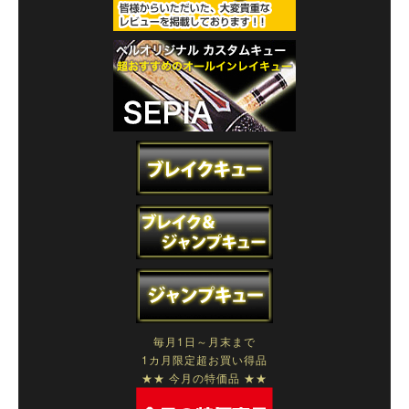
毎月1日～月末まで
1カ月限定超お買い得品
★★ 今月の特価品 ★★