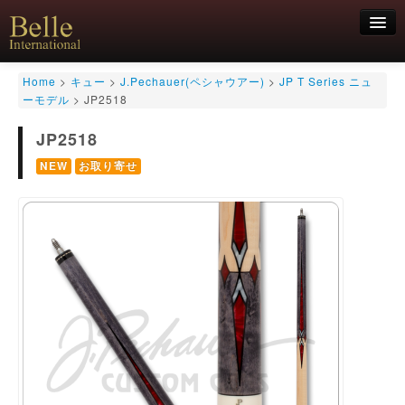
新規会員登録
Home
>
キュー
>
J.Pechauer(ペシャウアー)
>
JP T Series ニュ
ーモデル
>
JP2518
ログイン
JP2518
HOME
お気軽にお問合せくださいませ！
06-6468-7850
キュー
NEW
お取り寄せ
キュー用途別
シャフト
キューケース
アクセサリー
特価商品