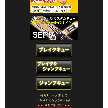
毎月1日～月末まで
1カ月限定超お買い得品
★★ 今月の特価品 ★★