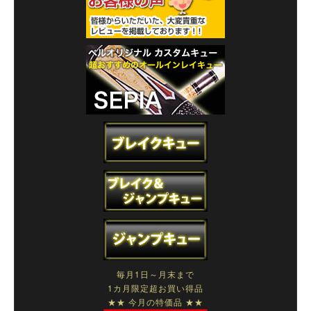
毎月1日～月末まで
1カ月限定超お買い得品
★★ 今月の特価品 ★★