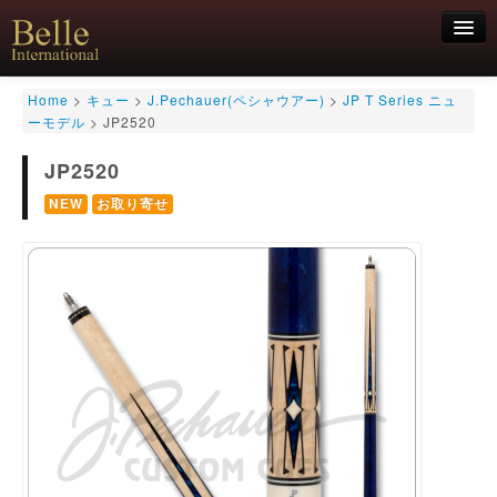
新規会員登録
Home
>
キュー
>
J.Pechauer(ペシャウアー)
>
JP T Series ニュ
ーモデル
>
JP2520
ログイン
JP2520
HOME
お気軽にお問合せくださいませ！
06-6468-7850
キュー
NEW
お取り寄せ
キュー用途別
シャフト
キューケース
アクセサリー
特価商品