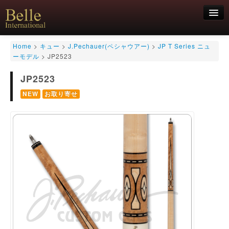
新規会員登録
Home
>
キュー
>
J.Pechauer(ペシャウアー)
>
JP T Series ニュ
ーモデル
>
JP2523
ログイン
JP2523
HOME
お気軽にお問合せくださいませ！
06-6468-7850
キュー
NEW
お取り寄せ
キュー用途別
シャフト
キューケース
アクセサリー
特価商品