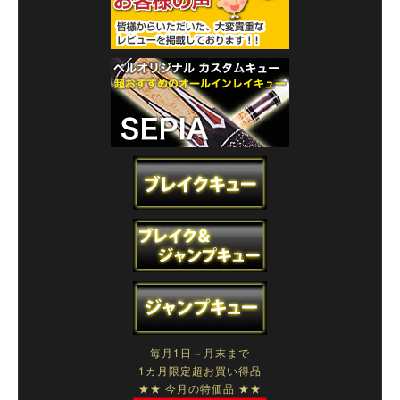
毎月1日～月末まで
1カ月限定超お買い得品
★★ 今月の特価品 ★★