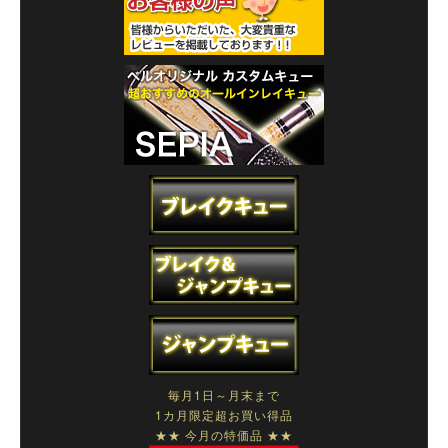
毎月1日～月末まで
1カ月限定超お買い得品
★★ 今月の特価品 ★★