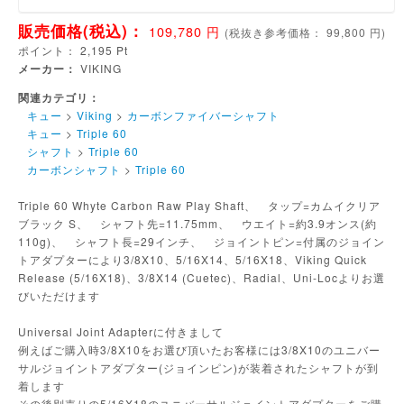
販売価格(税込)：
109,780
円
(
税抜き参考価格：
99,800
円)
ポイント：
2,195
Pt
メーカー：
VIKING
関連カテゴリ：
キュー
>
Viking
>
カーボンファイバーシャフト
キュー
>
Triple 60
シャフト
>
Triple 60
カーボンシャフト
>
Triple 60
Triple 60 Whyte Carbon Raw Play Shaft、 タップ=カムイクリア
ブラック S、 シャフト先=11.75mm、 ウエイト=約3.9オンス(約
110g)、 シャフト長=29インチ、 ジョイントピン=付属のジョイン
トアダプターにより3/8X10、5/16X14、5/16X18、Viking Quick
Release (5/16X18)、3/8X14 (Cuetec)、Radial、Uni-Locよりお選
びいただけます
Universal Joint Adapterに付きまして
例えばご購入時3/8X10をお選び頂いたお客様には3/8X10のユニバー
サルジョイントアダプター(ジョインピン)が装着されたシャフトが到
着します
その後別売りの5/16X18のユニバーサルジョイントアダプターをご購