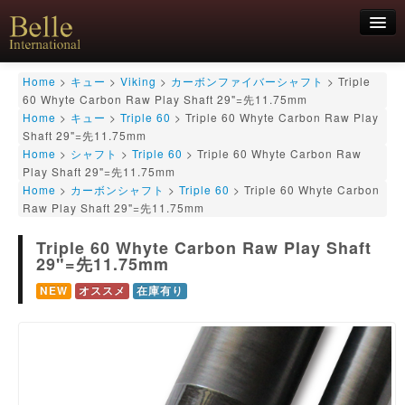
新規会員登録
Home
>
キュー
>
Viking
>
カーボンファイバーシャフト
>
Triple
60 Whyte Carbon Raw Play Shaft 29"=先11.75mm
ログイン
Home
>
キュー
>
Triple 60
>
Triple 60 Whyte Carbon Raw Play
Shaft 29"=先11.75mm
HOME
お気軽にお問合せくださいませ！
06-6468-7850
Home
>
シャフト
>
Triple 60
>
Triple 60 Whyte Carbon Raw
キュー
Play Shaft 29"=先11.75mm
キュー用途別
Home
>
カーボンシャフト
>
Triple 60
>
Triple 60 Whyte Carbon
シャフト
Raw Play Shaft 29"=先11.75mm
キューケース
Triple 60 Whyte Carbon Raw Play Shaft
アクセサリー
29"=先11.75mm
特価商品
NEW
オススメ
在庫有り