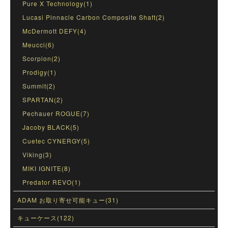
Pure X Technology(1)
Lucasi Pinnacle Carbon Composite Shaft(2)
McDermott DEFY(4)
Meucci(6)
Scorpion(2)
Prodigy(1)
Summit(2)
SPARTAN(2)
Pechauer ROGUE(7)
Jacoby BLACK(5)
Cuetec CYNERGY(5)
Viking(3)
MIKI IGNITE(8)
Predator REVO(1)
ADAM お取り寄せ可能キュー(31)
キューケース(122)