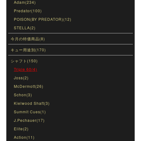
Adam(234)
Predator(100)
POISON(BY PREDATOR)(12)
STELLA(2)
今月の特価商品(8)
キュー用途別(170)
シャフト(150)
Triple 60(4)
Joss(2)
McDermott(26)
Schon(3)
Kielwood Shaft(3)
Summit Cues(1)
J.Pechauer(17)
Elite(2)
Action(11)