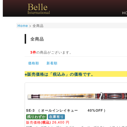
H
Home
>
全商品
全商品
3件
の商品がございます。
価格順
新着順
※販売価格は「税込み」の価格です。
SE-3 ( オールインレイキュー 40%OFF )
残りわずか
在庫有り
販売価格
(税込)
26,400
円