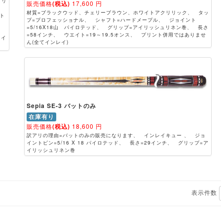
クリ
販売価格
(税込)
17,600
円
材質=ブラックウッド、チェリーブラウン、ホワイトアクリリック、 タッ
ト
プ=プロフェッショナル、 シャフト=ハードメープル、 ジョイント
=5/16X18山 パイロテッド、 グリップ=アイリッシュリネン巻、 長さ
=58インチ、 ウエイト=19～19.5オンス、 プリント併用ではありませ
てイ
ん(全てインレイ)
Sepia SE-3 バットのみ
在庫有り
販売価格
(税込)
18,600
円
訳アリの理由=バットのみの販売になります、 インレイキュー 、 ジョ
イントピン=5/16 X 18 パイロテッド、 長さ=29インチ、 グリップ=ア
イリッシュリネン巻
表示件数