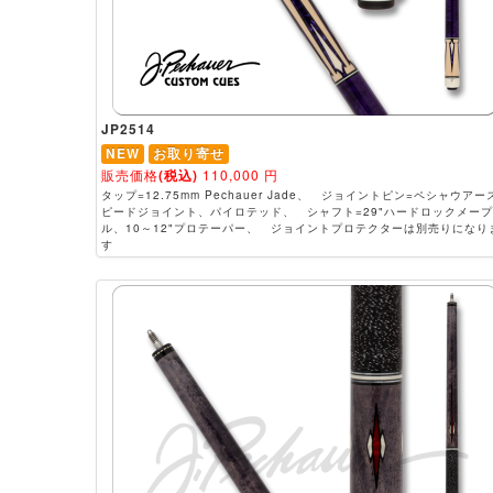
JP2514
NEW
お取り寄せ
販売価格
(税込)
110,000
円
タップ=12.75mm Pechauer Jade、 ジョイントピン=ペシャウアー
ピードジョイント、パイロテッド、 シャフト=29"ハードロックメープ
ル、10～12"プロテーパー、 ジョイントプロテクターは別売りになり
す