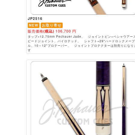
JP2516
NEW
お取り寄せ
販売価格
(税込)
106,700
円
タップ=12.75mm Pechauer Jade、 ジョイントピン=ペシャウアー
ピードジョイント、パイロテッド、 シャフト=29"ハードロックメープ
ル、10～12"プロテーパー、 ジョイントプロテクターは別売りになり
す