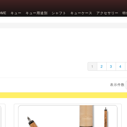
OME
キュー
キュー用途別
シャフト
キューケース
アクセサリー
特
1
2
3
4
表示件数