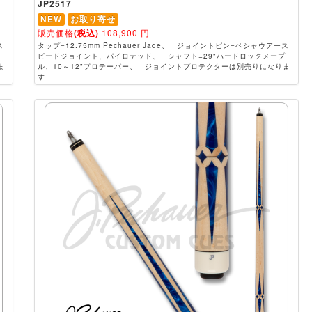
JP2517
NEW
お取り寄せ
販売価格
(税込)
108,900
円
ス
タップ=12.75mm Pechauer Jade、 ジョイントピン=ペシャウアース
ピードジョイント、パイロテッド、 シャフト=29"ハードロックメープ
ま
ル、10～12"プロテーパー、 ジョイントプロテクターは別売りになりま
す