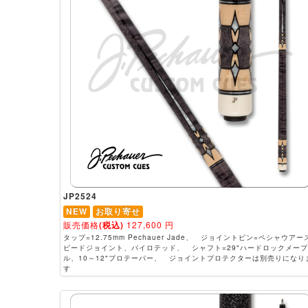
JP2524
NEW
お取り寄せ
販売価格
(税込)
127,600
円
タップ=12.75mm Pechauer Jade、 ジョイントピン=ペシャウアー
ピードジョイント、パイロテッド、 シャフト=29"ハードロックメープ
ル、10～12"プロテーパー、 ジョイントプロテクターは別売りになり
す