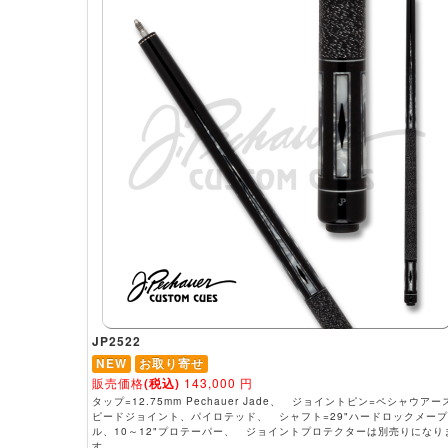
JP2522
NEW
お取り寄せ
販売価格
(税込)
143,000
円
タップ=12.75mm Pechauer Jade、 ジョイントピン=ペシャウアー
ピードジョイント、パイロテッド、 シャフト=29"ハードロックメープ
ル、10～12"プロテーパー、 ジョイントプロテクターは別売りになり
す