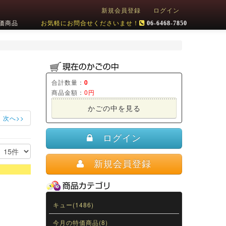
新規会員登録
ログイン
価商品
お気軽にお問合せくださいませ！
06-6468-7850
合計数量：
0
商品金額：
0円
かごの中を見る
次へ>>
ログイン
新規会員登録
キュー(1486)
今月の特価商品(8)